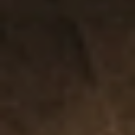
A tecnologia patenteada Cruise
Control™ produz pulsações únicas e
constantes durante o uso e libera uma
potência extra quando pressionado
com força contra o corpo.