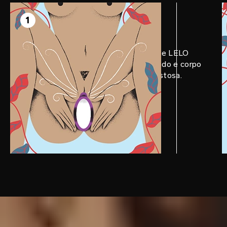
PASSO 1
Prepare
1
Aplique uma quantidade generosa de LELO
Personal Moisturizer no seu brinquedo e corpo
para uma experiência ainda mais gostosa.