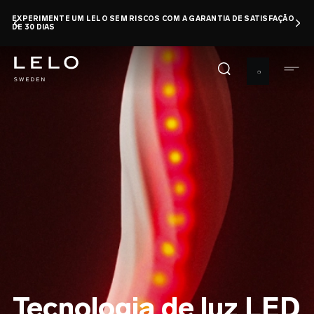
Pular
EXPERIMENTE UM LELO SEM RISCOS COM A GARANTIA DE SATISFAÇÃO
para
DE 30 DIAS
o
conteúdo
principal
Tecnologia de luz LED