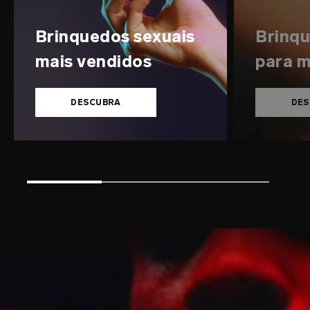
Brinquedos sexuais
Brinqu
mais vendidos
para m
DESCUBRA
DES