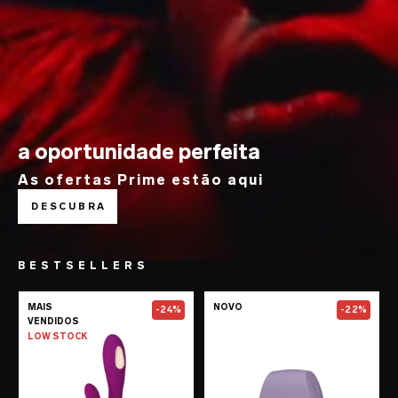
a oportunidade perfeita
As ofertas Prime estão aqui
DESCUBRA
BESTSELLERS
Go to the
SORAYA Wave™
page
Go to the
TOR™
MAIS
NOVO
-24%
-22%
VENDIDOS
LOW STOCK