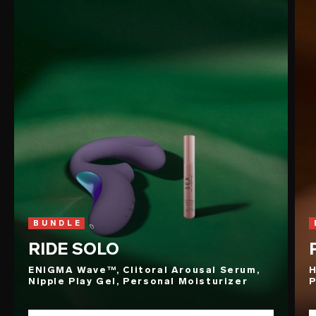
BUNDLE
RIDE SOLO
ENIGMA Wave™, Clitoral Arousal Serum,
H
Nipple Play Gel, Personal Moisturizer
P