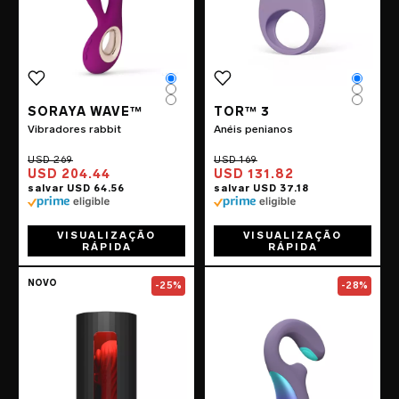
Color
Color
Color
Color
Color
Color
SORAYA WAVE™
TOR™ 3
Vibradores rabbit
Anéis penianos
USD 204.44
USD 131.82
VISUALIZAÇÃO
VISUALIZAÇÃO
RÁPIDA
RÁPIDA
Go to the
F1S™ V3
page
Go to the
ENIGM
NOVO
-25%
-28%