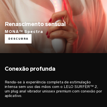
Renascimento sensual
MONA™ Spectra
explore as profundezas
DESCUBRA
LELO SURFER™ 2
Conexão profunda
Renda-se à experiência completa de estimulação
intensa sem uso das mãos com o LELO SURFER™ 2,
um plug anal vibrador unissex premium com conexão por
aplicativo.