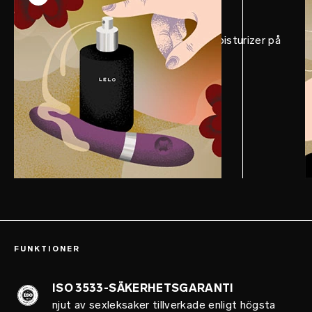
Smörj rikligt med LELO Personal Moisturizer på
ELISE™ 2, slappna av.
FUNKTIONER
ISO 3533-SÄKERHETSGARANTI
njut av sexleksaker tillverkade enligt högsta