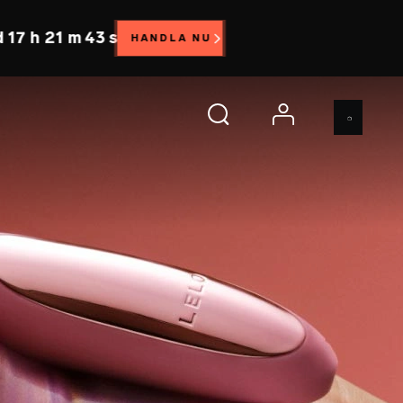
h 21 m 41 s
HANDLA NU
account