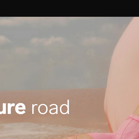
ure
road