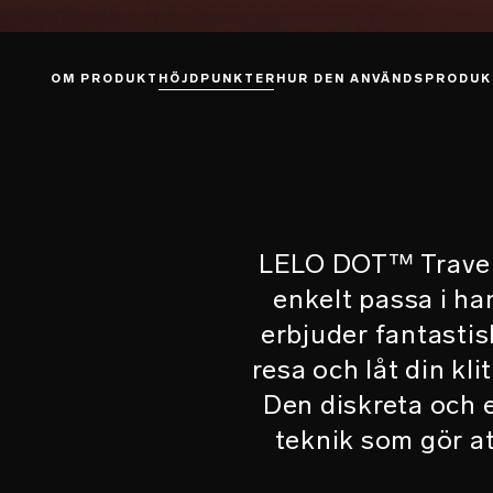
OM PRODUKT
HÖJDPUNKTER
HUR DEN ANVÄNDS
PRODUK
LELO DOT™ Travel ä
enkelt passa i h
erbjuder fantasti
resa och låt din kli
Den diskreta och 
teknik som gör at