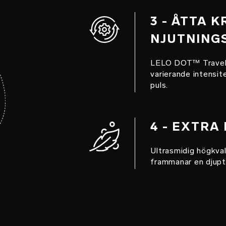
3 - ÅTTA 
NJUTNING
LELO DOT™ Travel e
varierande intensite
puls.
4 - EXTRA
Ultrasmidig högkval
frammanar en djupt 