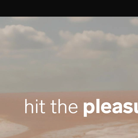
hit the
pleas