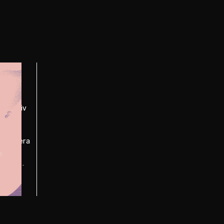
ntuitiv
erade
rimentera
tt se
g bäst.