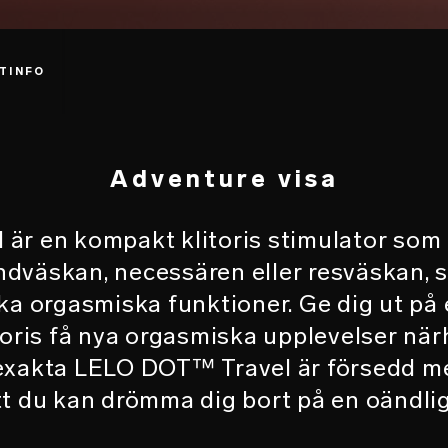
TINFO
Adventure visa
r en kompakt klitoris stimulator som 
andväskan, necessären eller resväskan, 
ska orgasmiska funktioner. Ge dig ut på
toris få nya orgasmiska upplevelser närhe
exakta LELO DOT™ Travel är försedd m
t du kan drömma dig bort på en oändlig