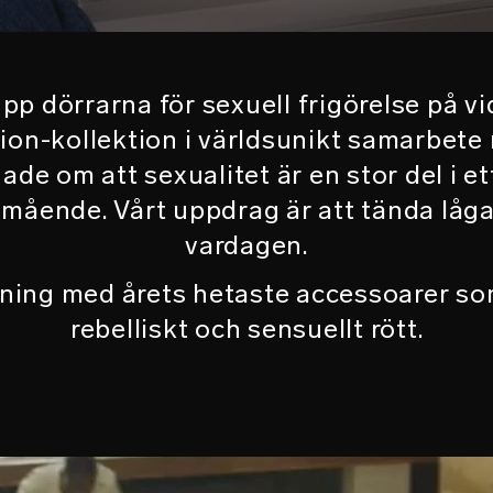
pp dörrarna för sexuell frigörelse på v
ition-kollektion i världsunikt samarbe
gade om att sexualitet är en stor del i et
välmående. Vårt uppdrag är att tända låg
vardagen.
tning med årets hetaste accessoarer som
rebelliskt och sensuellt rött.