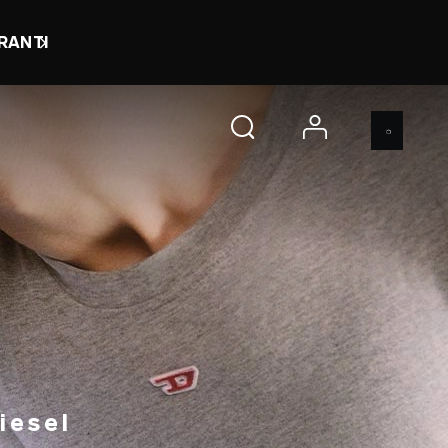
h 50 m 52 s
HANDLA NU
account
iesel