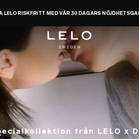
 UPP TILL 50 % + FÅ EN GRATIS LEKSAK
0 d 1 
pecialkollektion från LELO x D