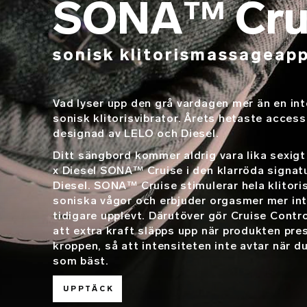
SONA™ Cru
sonisk klitorismassageap
Vad lyser upp den grå vardagen mer än en int
sonisk klitorisvibrator. Årets hetaste access
designad av LELO och Diesel.
Ditt sängbord kommer aldrig vara lika sexi
x Diesel SONA™ Cruise i den klarröda signat
Diesel. SONA™ Cruise stimulerar hela klitori
soniska vågor och erbjuder orgasmer mer int
tidigare upplevt. Därutöver gör Cruise Cont
att extra kraft släpps upp när produkten pr
kroppen, så att intensiteten inte avtar när d
som bäst.
UPPTÄCK