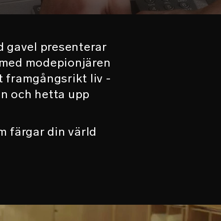
id gavel presenterar
te med modepionjären
t framgångsrikt liv -
an och hetta upp
 färgar din värld