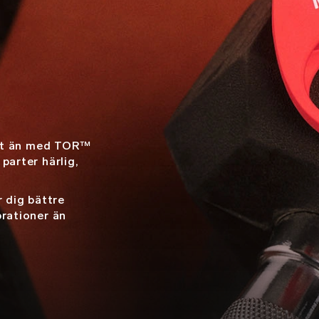
ellt än med TOR™
parter härlig,
r dig bättre
brationer än