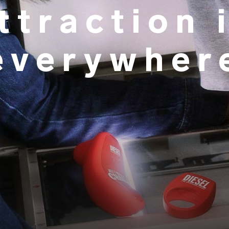
ttraction 
everywher