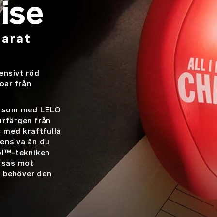
ise
parat
ensivt röd
oar från
gt som med LELO
urfärgen från
s med kraftfulla
ensiva än du
rol™-tekniken
essas mot
u behöver den