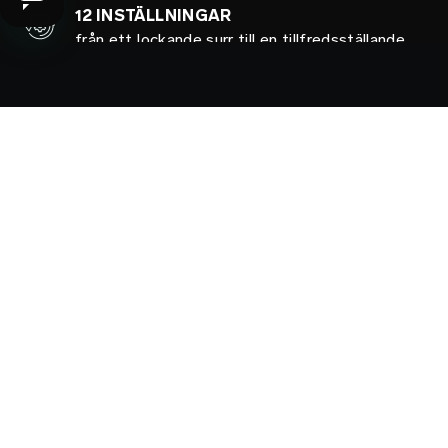
12 INSTÄLLNINGAR
från ett lockande surr till en tillfredsställande
puls
GLOBAL BÄSTSÄLJARE
älskad av miljoner
FORMAD FÖR DIN NJUTNING
utformad för både klitoris- och g-punktsorgasm
100 % VATTENTÄT
perfekt i ett skönt bad och i duschen
EXKLUSIV NJUTNING
mjukare, smidigare och flexiblare än någonsin