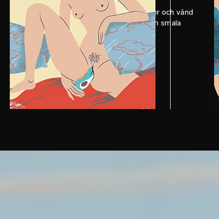
Applicera LELO Personal Moisturizer och vänd
SORAYA™ 2 upp och ner, så att den smala
toppen vidrör din klitoris.