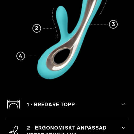
1 - BREDARE TOPP
Bredare och tjockare del för en förhöjd
känsla av g-punktsstimulation.
2 - ERGONOMISKT ANPASSAD