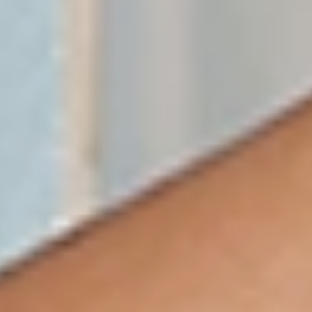
Den sonografiska designen ger
dubbelstimulering en helt ny mening.
På ett perfekt sätt har den inre
anatomin avbildats och gör att
SORAYA™ 2 passar för nästan alla
kvinnor.