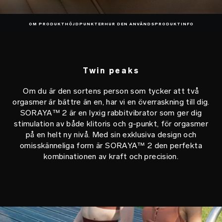
OM PRODUKT
HÖJDPUNKTER
HUR DEN ANVÄNDS
PRODUKTINFO
Twin peaks
Om du är den sortens person som tycker att två
orgasmer är bättre än en, har vi en överraskning till dig.
SORAYA™ 2 är en lyxig rabbitvibrator som ger dig
stimulation av både klitoris och g-punkt, för orgasmer
på en helt ny nivå. Med sin exklusiva design och
omisskänneliga form är SORAYA™ 2 den perfekta
kombinationen av kraft och precision.