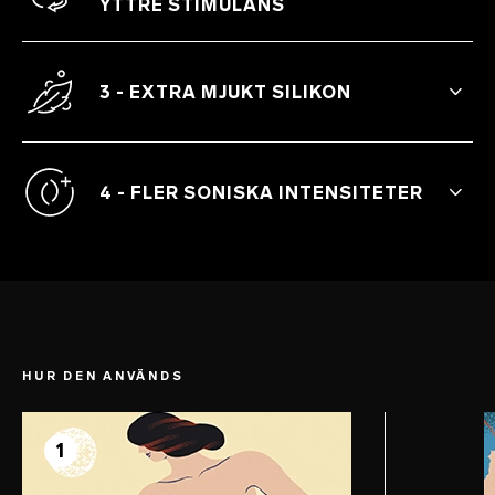
YTTRE STIMULANS
Den mindre, helt flexibla, yttre delen har
stöpts om i en bekvämare vinkel, så att
3 - EXTRA MJUKT SILIKON
den passar alla kroppstyper perfekt.
Premiumsilikon som känns varm vid
beröring.
4 - FLER SONISKA INTENSITETER
Det uppgraderade gränssnittet har tolv
vibrationsinställningar för mer variation.
HUR DEN ANVÄNDS
STEG 1
Prep
1