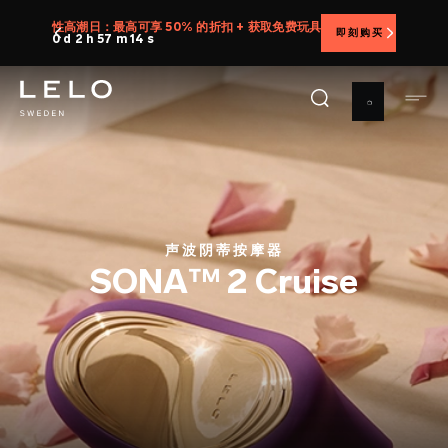
跳
性高潮日：最高可享 50% 的折扣 + 获取免费玩具
即刻购买
转
0 d 2 h 57 m 12 s
到
主
要
内
容
声波阴蒂按摩器
SONA™ 2 Cruise