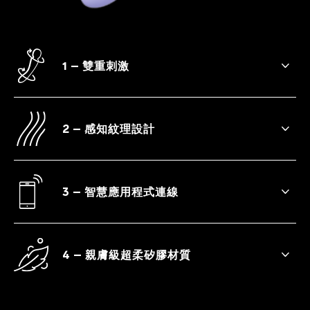
1 – 雙重刺激
雙端震動器搭載雙馬達設計，可輕鬆切換外
部按摩與內部震動，讓每一次使用都加倍愉
悅。
2 – 感知紋理設計
超柔觸感紋理刺激更多神經末梢，促進血液
循環，帶來更深層、更飽滿的感受。
3 – 智慧應用程式連線
連接 LELO™ App，可遠端操控、自訂震動
模式，還能進行伴侶互動，無論您或對方掌
控節奏都盡情享受。
4 – 親膚級超柔矽膠材質
採用高級矽膠製成，觸感絲滑溫潤，安全親
膚。