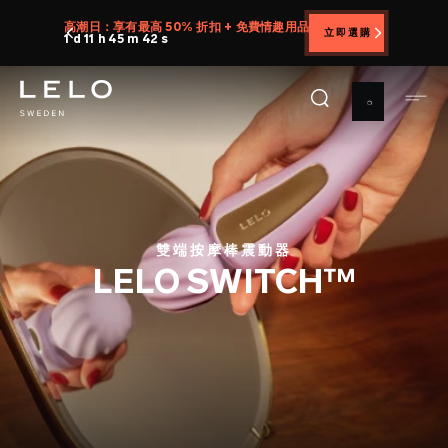
移
高潮日：享有最高 50% 折扣 + 免費情趣用品
立即選購
至
1 d 11 h 45 m 41 s
主
內
容
雙端按摩棒震動器
LELO SWITCH™