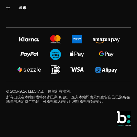
運送
類別
追蹤
行業獎項
LELO 保固書
最暢銷的性愛玩具
媒體信息
volonté blog
延長保養服務
女性性愛玩具
工作機會
instagram
satisfaction guarantee
男性性愛玩具
隱私政策
twitter
regulatory compliance
情侶性愛玩具
cookie 政策
facebook
一般常見問題
捆綁
使用條款
audio erotica
購物常見問題
豪華性玩具
聯合營銷
our sexual health experts
產品常見問題
潤滑劑
經銷商
© 2003-2026 LELO iAB。 保留所有權利。
environmental labels
性愛配件
所有出現在本站的模特兒皆已滿 18 歲。 進入本站即表示您宣誓自己已滿所在
地區的法定成年年齡，可檢視成人內容且您想檢視該類內容。
保持聯繫
保險套
全球銷售網點
酷兒精選
學生優惠
LELO Originals