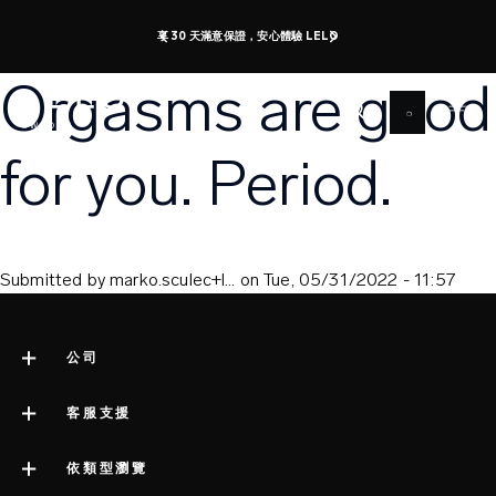
移
享 30 天滿意保證，安心體驗 LELO
至
主
Orgasms are good
內
容
for you. Period.
Submitted by
marko.sculec+l…
on
Tue, 05/31/2022 - 11:57
公司
關於 LELO
客服支援
impressum
聯絡客服
依類型瀏覽
公司資訊