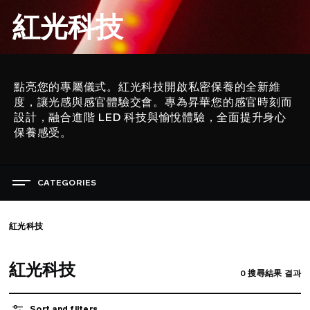
紅光科技
點亮您的專屬儀式。紅光科技開啟私密保養的全新維
描
度，讓光感與感官體驗交會。專為昇華您的感官時刻而
述
設計，融合進階 LED 科技與愉悅體驗，全面提升身心
保養感受。
CATEGORIES
紅光科技
紅光科技
0
搜尋結果 결과
Sort and filters