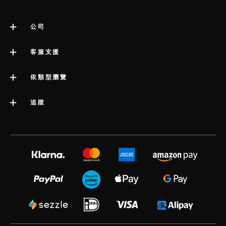
公司
關於 LELO
客服支援
impressum
聯絡客服
依類型瀏覽
公司資訊
運送
類別
追蹤
行業獎項
LELO 保固書
最暢銷的性愛玩具
媒體信息
volonté blog
延長保養服務
女性性愛玩具
工作機會
instagram
satisfaction guarantee
男性性愛玩具
隱私政策
twitter
regulatory compliance
情侶性愛玩具
cookie 政策
facebook
一般常見問題
捆綁
使用條款
audio erotica
購物常見問題
豪華性玩具
聯合營銷
our sexual health experts
產品常見問題