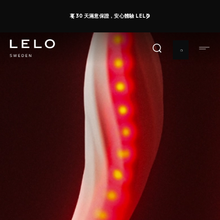
移
享 30 天滿意保證，安心體驗 LELO
至
主
內
容