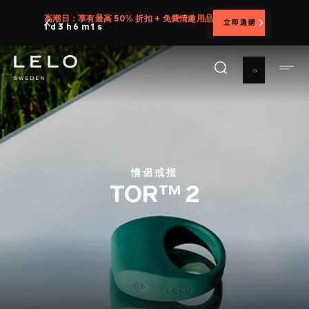
移
高潮日：享有最高 50% 折扣 + 免費情趣用品
立即選購
至
1 d 3 h 5 m 59 s
主
內
容
情侶戒指
TOR™ 2