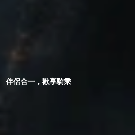
伴侶合一，歡享騎乘