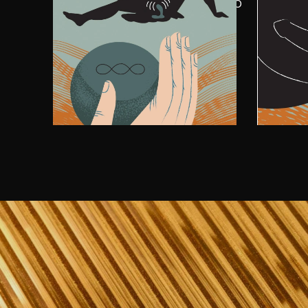
Gib eine großzügige Menge LELO
Führe 
Personal Moisturizer auf deinen
bis d
HUGO™ 2 Remote und mach es
dir si
dir bequem.