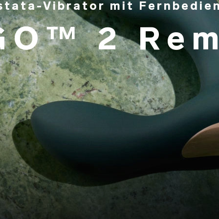
stata-Vibrator mit Fernbedie
GO™ 2 Rem