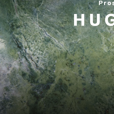
Pro
HU