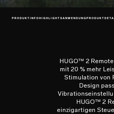
PRODUKTINFO
HIGHLIGHTS
ANWENDUNG
PRODUKTDETA
HUGO™ 2 Remote is
mit 20 % mehr Leis
Stimulation von 
Design pass
Vibrationseinstell
HUGO™ 2 Rem
einzigartigen Steu