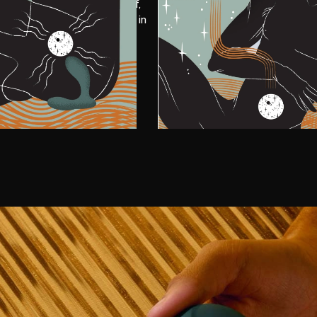
ihn ein und atme dabei tief,
Wechsle zwischen den
u spürst, dass er angenehm in
verschiedenen Einstellunge
tzt. Dann schalte ihn ein.
du die perfekte Intensität
gefunden hast, und genieß
längeren und stärkeren Hö