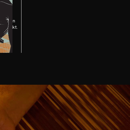
n, bis
e einen
hepunkt.