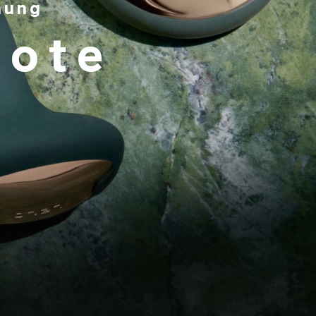
nung
ote