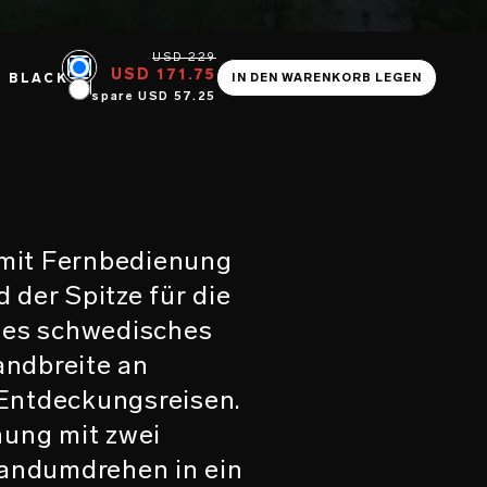
USD 229
USD 171.75
Color
BLACK
IN DEN WARENKORB LEGEN
spare USD 57.25
Color
 mit Fernbedienung
 der Spitze für die
iges schwedisches
andbreite an
 Entdeckungsreisen.
ung mit zwei
Handumdrehen in ein