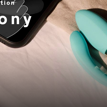
tion
ony