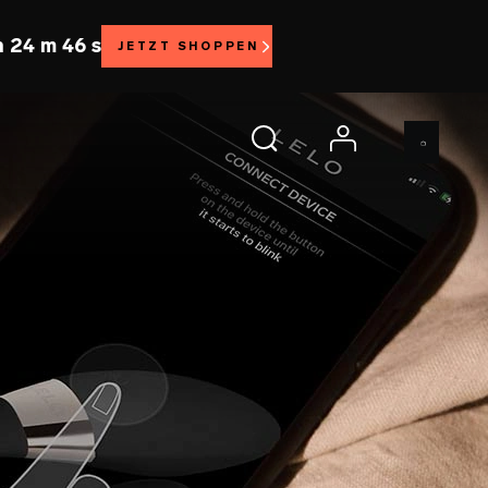
h 24 m 44 s
JETZT SHOPPEN
account