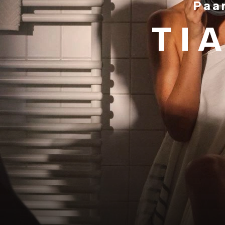
Paa
TI