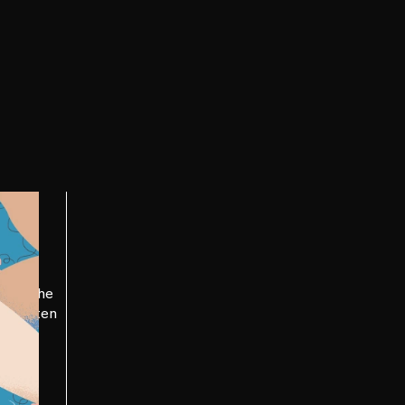
er zu
iedliche
ensitäten