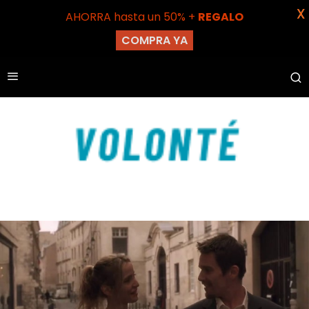
X
AHORRA hasta un 50% +
REGALO
COMPRA YA