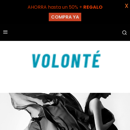
X
AHORRA hasta un 50% +
REGALO
COMPRA YA