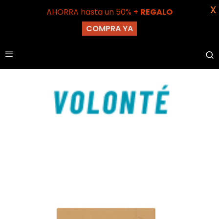
X
AHORRA hasta un 50% +
REGALO
COMPRA YA