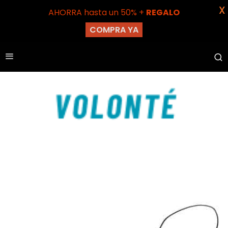
X
AHORRA hasta un 50% +
REGALO
COMPRA YA