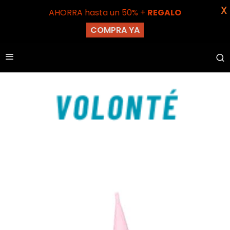
X
AHORRA hasta un 50% +
REGALO
COMPRA YA