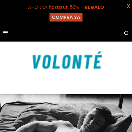
X
AHORRA hasta un 50% +
REGALO
COMPRA YA