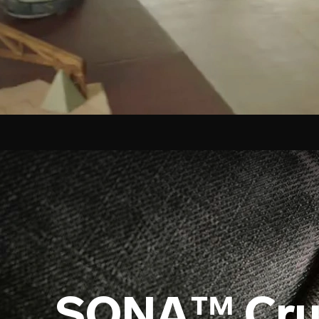
SONA™ Cru