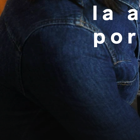
la 
por