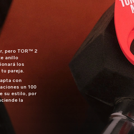
er, pero TOR™ 2
e anillo
ionará los
tu pareja.
dapta con
aciones un 100
 su estilo, por
nciende la