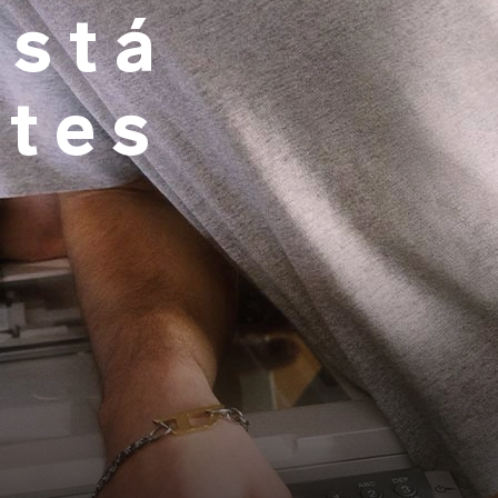
está
rtes