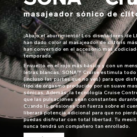
masajeador sónico de clít
¡Abajo el aburrimiento! Los diseñadores de L
han dado color al masajeador de clítoris más
han convertido en el accesorio más codiciad
temporada.
Envuelto en el rojo más básico y con un mens
letras blancas, SONA™ Cruise estimula todo t
(incluso las partes que no ves) para que disf
tipo de orgasmo producido por un suave ma
sónicas. Además, la tecnología Cruise Cont
que las pulsaciones sean constantes durante
Cuando lo presiones con fuerza sobre el cuer
liberará potencia adicional para que no pierd
puedas disfrutar con total libertad. Tu mesi
nunca tendrá un compañero tan enrollado.