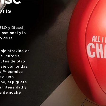
oris
ELO y Diesel
 pasional y lo
o de la
aje atrevido en
u clítoris
rutes de otro
saje con ondas
rol™ permite
 el uso.
po, el juguete
a intensidad y
ta de noche