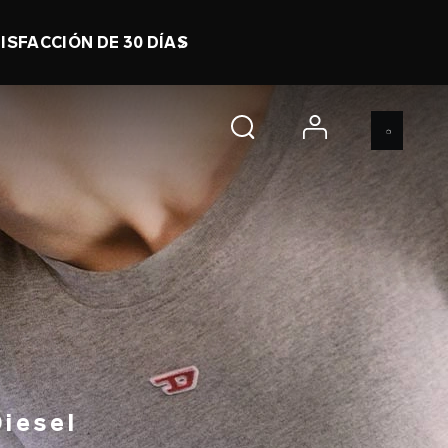
LO
0 d 8 h 9 m 44 s
COMPRA YA
account
Diesel