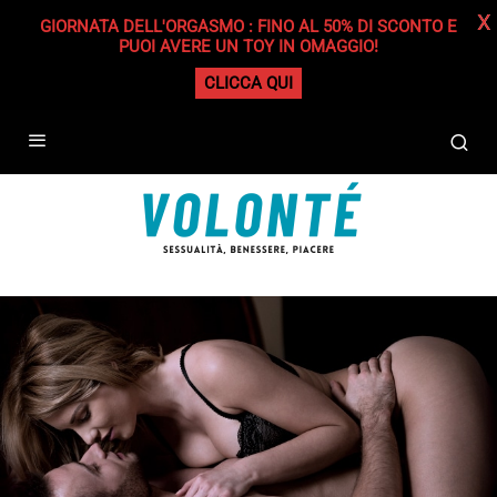
X
GIORNATA DELL'ORGASMO : FINO AL 50% DI SCONTO E
PUOI AVERE UN TOY IN OMAGGIO!
CLICCA QUI