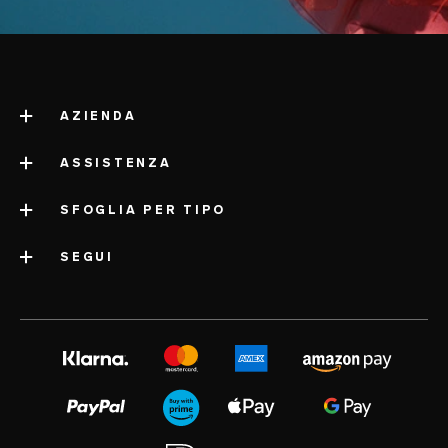
AZIENDA
ASSISTENZA
a proposito di LELO
impressum
SFOGLIA PER TIPO
contatta l'assistenza
informazioni aziendali
spedizione
SEGUI
categorie
premi del settore
garanzia LELO
sex toy più venduti
volonté blog
area stampa
estensione di garanzia
sex toy per donne
instagram
carriere
satisfaction guarantee
sex toy per uomini
twitter
informativa sulla privacy
regulatory compliance
sex toy per coppie
facebook
informativa sui cookie
FAQ generali
le love box di LELO