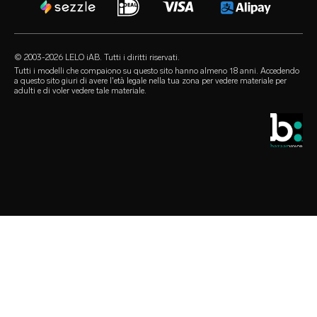
audio erotica
termini di utilizzo
FAQ sugli acquisti
sex toy di lusso
our sexual health experts
programma di affiliazione
FAQ sui prodotti
lubrificanti
i rivenditori
© 2003-2026 LELO iAB. Tutti i diritti riservati.
environmental labels
accessori sessuali
Tutti i modelli che compaiono su questo sito hanno almeno 18 anni. Accedendo
a questo sito giuri di avere l'età legale nella tua zona per vedere materiale per
rimaniamo in contatto
adulti e di voler vedere tale materiale.
preservativi
store locator
selezioni queer
sconto studenti
LELO Originals