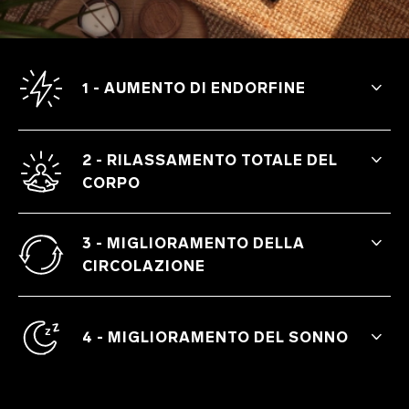
1 - AUMENTO DI ENDORFINE
Sprigiona un'ondata di endorfine che
danno una sensazione di benessere
2 - RILASSAMENTO TOTALE DEL
mentre i punti di agopressione stimolano
CORPO
delicatamente il corpo, alleviando il disagio
e migliorando l'umore.
La sua consistenza unica lenisce i muscoli
tesi e calma la mente, creando uno stato
3 - MIGLIORAMENTO DELLA
di calma e assenza di stress.
CIRCOLAZIONE
Stimola la circolazione sanguigna per un
effetto riscaldante e tonificante che
4 - MIGLIORAMENTO DEL SONNO
rinfresca e rivitalizza.
L'uso regolare migliora la qualità del
sonno, aiutandoti a trovare riposo ed