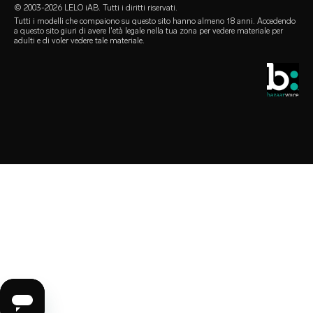
i rivenditori
© 2003-2026 LELO iAB. Tutti i diritti riservati.
environmental labels
accessori sessuali
Tutti i modelli che compaiono su questo sito hanno almeno 18 anni. Accedendo
a questo sito giuri di avere l'età legale nella tua zona per vedere materiale per
rimaniamo in contatto
adulti e di voler vedere tale materiale.
preservativi
store locator
selezioni queer
sconto studenti
LELO Originals