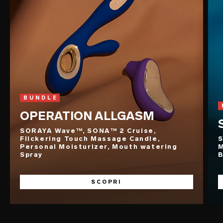
BUNDLE
OPERATION ALLGASM
SORAYA Wave™, SONA™ 2 Cruise,
Flickering Touch Massage Candle,
S
Personal Moisturizer, Mouth watering
M
Spray
B
SCOPRI