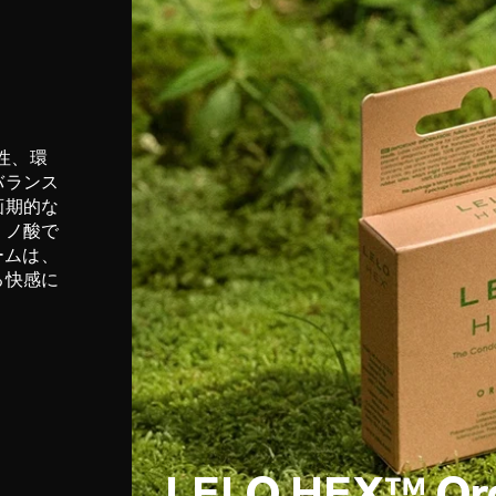
全性、環
バランス
画期的な
ミノ酸で
ームは、
る快感に
LELO HEX™ Or