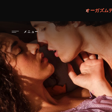
メ
イ
ン
コ
ン
メニュー
テ
ン
ツ
に
移
動