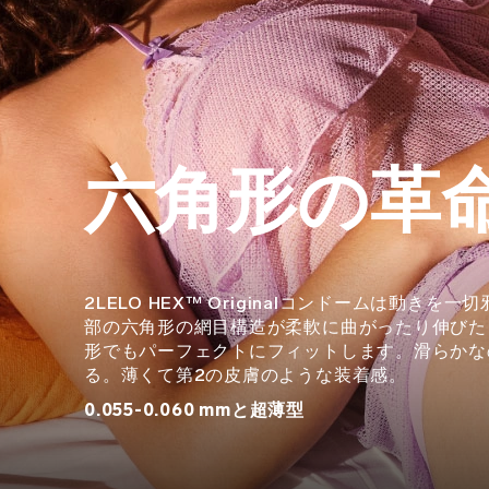
六角形の革
2LELO HEX™ Originalコンドームは動きを
部の六角形の網目構造が柔軟に曲がったり伸びた
形でもパーフェクトにフィットします。滑らかな
る。薄くて第2の皮膚のような装着感。
0.055-0.060 mmと超薄型