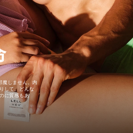
命
一切邪魔しません。内
りして、どんな
のに質感もあ