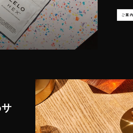
ご案
めサ