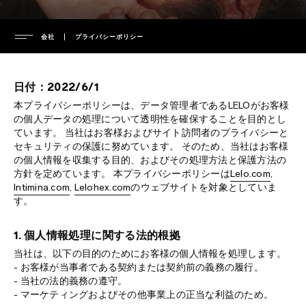
会社
プライバシーポリシー
会社
日付：2022/6/1
経営陣
本プライバシーポリシーは、データ管理者であるLELOがお客様
サポート
の個人データの処理について透明性を確保することを目的とし
プレスインフォメーション
ています。 当社はお客様およびサイト訪問者のプライバシーと
セキュリティの保護に努めています。 そのため、当社はお客様
プレスリリース
保証
の個人情報を収集する目的、およびその処理方法と保護方法の
よくある質問
プライバシーポリシー
延長保証
方針を定めています。 本プライバシーポリシーは
Lelo.com
,
Intimina.com
,
Lelohex.com
のウェブサイトを対象としていま
cookieポリシー
配送
よくある質問（一般）
す。
ENVIRONMENTAL LABELS
利用規約
サポートへのお問い合わせ
よくある質問（配送）
1. 個人情報処理に関する法的根拠
環境
取扱説明書をダウンロード
よくある質問（製品）
France
当社は、以下の目的のためにお客様の個人情報を処理します。
知的財産
regulatory compliance
Italy
- お客様が当事者である契約または契約前の義務の履行。
- 当社の法的義務の遵守。
充電器およびリモートコントローラー
- マーケティングおよびその他事業上の正当な利益のため。