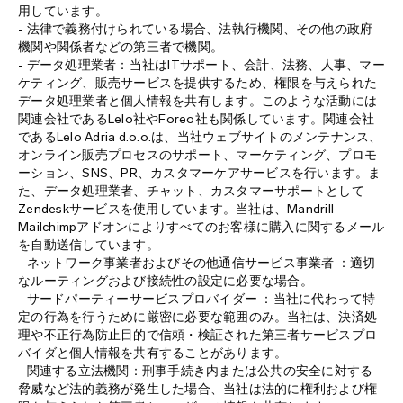
用しています。
- 法律で義務付けられている場合、法執行機関、その他の政府
機関や関係者などの第三者で機関。
- データ処理業者：当社はITサポート、会計、法務、人事、マー
ケティング、販売サービスを提供するため、権限を与えられた
データ処理業者と個人情報を共有します。このような活動には
関連会社であるLelo社やForeo社も関係しています。関連会社
であるLelo Adria d.o.o.は、当社ウェブサイトのメンテナンス、
オンライン販売プロセスのサポート、マーケティング、プロモ
ーション、SNS、PR、カスタマーケアサービスを行います。ま
た、データ処理業者、チャット、カスタマーサポートとして
Zendesk
サービスを使用しています。当社は、Mandrill
Mailchimpアドオンによりすべてのお客様に購入に関するメール
を自動送信しています。
- ネットワーク事業者およびその他通信サービス事業者 ：適切
なルーティングおよび接続性の設定に必要な場合。
- サードパーティーサービスプロバイダー ：当社に代わって特
定の行為を行うために厳密に必要な範囲のみ。当社は、決済処
理や不正行為防止目的で信頼・検証された第三者サービスプロ
バイダと個人情報を共有することがあります。
- 関連する立法機関：刑事手続き内または公共の安全に対する
脅威など法的義務が発生した場合、当社は法的に権利および権