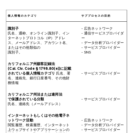
個人情報のカテゴリ
サブプロセスの目的
識別子
- 広告ネットワーク
氏名、通称、オンライン識別子、イン
- 通信サービスプロバイダ
ターネットプロトコル（IP）アドレ
ー
ス、メールアドレス、アカウント名、
- データ分析プロバイダー
またはその他類似の
- サービスプロバイダー
識別子。
- SNS
カリフォルニア州顧客記録法
(Cal. Civ. Code § 1798.80(e))に記載
されている個人情報カテゴリ
氏名、署
- サービスプロバイダー
名、連絡先、銀行口座番号、その他財
務情報
カリフォルニア州法または連邦法
で保護されている分類
- サービスプロバイダー
氏名、連絡先（メールアドレス）
インターネットもしくはその他電子ネ
ットワーク活動
- 広告ネットワーク
閲覧履歴、検索履歴、インターネット
- データ分析プロバイダー
上ウェブサイトやアプリケーションの
- サービスプロバイダー