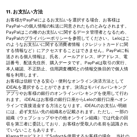
11. お支払い方法
お客様がPayPalによるお支払いを選択する場合、お客様は
PayPalへの個人情報の転送に同意されたものとみなされます。
PayPalはこの種のお支払いに関するデータ管理者となるため、
PayPalの
プライバシーポリシー
を参照してください。 Leloはこ
のようなお支払いに関する消費者情報（クレジットカードに関
する情報など）にアクセスすることはできません。PayPalに転
送される個人情報は、氏名、メールアドレス、IPアドレス、電
話番号、配送先住所、購入データです。PayPalは取引の実行、
本人確認、不正防止、信用調査機関との情報交換目的で個人情
報を利用します。
お客様は信頼できる安心・便利なオンライン決済方法として
iDEAL
を選択することができます。決済はモバイルバンキング
アプリやお客様の銀行のオンラインバンキングを使用して行わ
れます。 iDEALはお客様の銀行口座からLeloの銀行口座へオン
ラインで直接送金する方法となります。iDEALのお支払い明細
には、必ず支払い先の組織名が記載されます。ただし、一部の
組織（ウェブショップやその他オンライン組織）では代金の回
収を第三者に委託しており、お客様が受取人の名前を認識され
ていないこともあります。
Klarnaサービスとして
Sofort
を使用するお客様の場合、 当社の