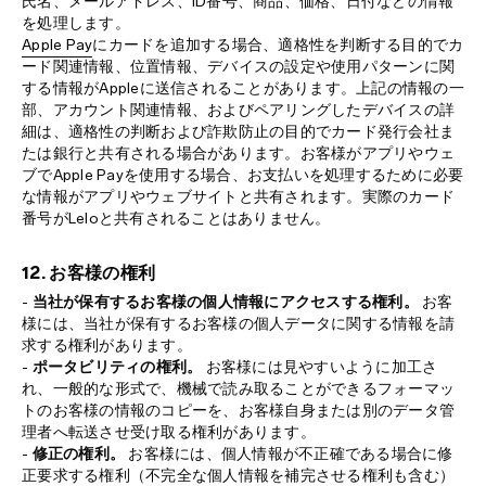
氏名、メールアドレス、ID番号、商品、価格、日付などの情報
を処理します。
Apple Pay
にカードを追加する場合、適格性を判断する目的でカ
ード関連情報、位置情報、デバイスの設定や使用パターンに関
する情報がAppleに送信されることがあります。上記の情報の一
部、アカウント関連情報、およびペアリングしたデバイスの詳
細は、適格性の判断および詐欺防止の目的でカード発行会社ま
たは銀行と共有される場合があります。お客様がアプリやウェ
ブでApple Payを使用する場合、お支払いを処理するために必要
な情報がアプリやウェブサイトと共有されます。実際のカード
番号がLeloと共有されることはありません。
12. お客様の権利
-
当社が保有するお客様の個人情報にアクセスする権利。
お客
様には、当社が保有するお客様の個人データに関する情報を請
求する権利があります。
-
ポータビリティの権利。
お客様には見やすいように加工さ
れ、一般的な形式で、機械で読み取ることができるフォーマッ
トのお客様の情報のコピーを、お客様自身または別のデータ管
理者へ転送させ受け取る権利があります。
-
修正の権利。
お客様には、個人情報が不正確である場合に修
正要求する権利（不完全な個人情報を補完させる権利も含む）