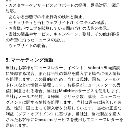
- カスタマーケアサービスとサポートの提供、返品対応、保証
対応。
- あらゆる形態での不正行為の検出と防止。
- セキュリティと当社ウェブサイト/ITシステムの保護。
- お客様がウェブを閲覧している間の当社の広告の表示。
- 当社の製品やサービス、キャンペーン、割引、その他お客様
の希望に沿ったニュースの提供。
- ウェブサイトの改善。
5. マーケティング活動
当社はお客様がニュースレター、イベント、Volonté Blog購読
に登録する場合、または当社の製品を購入する場合に個人情報
を処理します。この目的のため、当社は氏姓、国名、メールア
ドレスなどの情報を処理します。お客様がニュースレターの受
信に同意される場合、当社は
Mailchimp
サービスを使用します。
当社はメールの開封、直帰率、クリック数、購読、ニュースセ
グメントに関する情報を処理します。 当社は過去に購入した製
品、性別、国によって購入者を分類しています。 当社の正当な
利益（ソフトオプトイン）に基づき、当社は、当社製品を購入
されたお客様に
Omnisend
サービスを使用してニュースレターを
送信します。