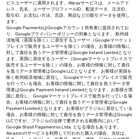
ビスユーザーに適用されます。Alipayサービスは、メールアド
レス、氏名、ユーザープロフィールID、配送データ、注文ID、
取引ID、お支払い方法、言語、商品などの取引データを使用し
ます。
Google PaymentsはGoogleアカウント所有者に提供されてお
り、
Googleプライバシーポリシー
の対象となります。 欧州経
済地域（英国を除く）に居住するユーザー（Googleマーケット
プレイスで販売するユーザーを除く）の場合、お客様の情報に
対して責任を負うデータ管理者はGoogle Ireland Limitedとなり
ます。英国に居住するユーザー（Googleマーケットプレイスで
販売するユーザーを除く）の場合、お客様の情報に対して責任
を負うデータ管理者はGoogle LLCとなります。お客様が英国を
除く欧州経済地域に居住し、Googleマーケットプレイスで販売
を行っている場合、お客様の情報に関して責任を負うデータ管
理者はGoogle Payment Ireland Limitedとなります。お客様が英
国に居住し、Googleマーケットプレイスで販売を行っている場
合、お客様の情報に対して責任を負うデータ管理者はGoogle
Payment Limitedとなります。お客様がブラジルに居住している
場合、お客様の情報に対して責任を負うデータ管理者はGoogle
LLCですが、ブラジルの法律で要求される範囲内において
Google Brasil Pagamentos Ltda. となる場合もあります。
Amazonのサービスを利用して行われた購入の場合、当社は、