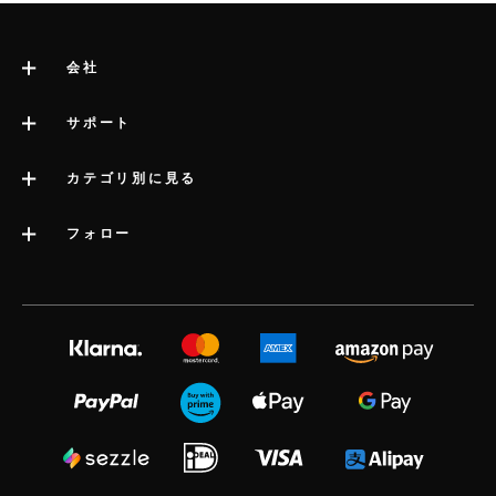
会社
LELOについて
サポート
サイト管理者の法的情報
サポートへのお問い合わせ
カテゴリ別に見る
会社情報
配送
カテゴリー
フォロー
業界賞
LELOの保証
ベストセラーアダルトグッズ
プレスインフォメーション
volonté blog
延長保証
女性用アダルトグッズ
採用情報
instagram
satisfaction guarantee
男性用アダルトグッズ
プライバシーポリシー
twitter
regulatory compliance
カップル向けアダルトグッズ
cookieポリシー
facebook
よくある質問（一般）
アダルトグッズキット
利用規約
audio erotica
よくある質問（配送）
高級大人のおもちゃ
アフィリエート
our sexual health experts