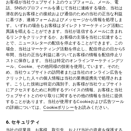
お客様が当社ウェブサイト上のウェブフォーム、メール、電
話、SNSのプロフィールを通じて当社に連絡する場合、当社は
潜在的なお客様との接続および通信のための当社の正当な利益
に基づき、連絡フォームおよびメッセージから情報を処理しま
す。 いずれの場合もお客様はダイレクトマーケティング活動に
異議を唱えることができます。当社が送信するメールに含まれ
るリンクをクリックするか、お客様の主張を当社に伝達するこ
とで、ニュースレターの配信を停止することができます。この
場合、当社はマーケティング活動を停止し、配信停止の日から5
年間、当社の正当な利益に基づいてお客様の情報を配信停止リ
ストに保存します。 当社は特定のオンラインマーケティングツ
ール、Cookie、その他同様の技術を使用しています。そのた
め、当社ウェブサイトの訪問者または当社のオンライン広告を
クリックした人々の個人情報は当社の業務提携先で処理されま
す。こうした技術は特定の識別子、お客様が当社ウェブサイト
にアクセスするために利用するデバイスの情報、お客様と当社
ウェブサイトとのやり取りに関するその他の情報を当社に提供
することがあります。当社が使用するCookieおよび広告ツール
の詳細については、
Cookieポリシー
をお読みください。
6. セキュリティ
当社の従業員、お客様、取引先、および当社の資産を保護する