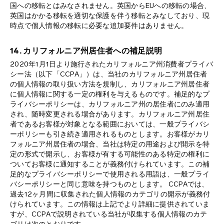
国への移転とはみなされません。英国からEUへの移転の場合、
英国はかかる移転を適切な保護を伴う移転とみなしており、現
時点で個人情報の移転に必要な追加要件はありません。
14. カリフォルニア州居住者への補足説明
2020年1月1日より施行されたカリフォルニア州消費者プライバ
シー法（以下「CCPA」）は、当社のカリフォルニア州居住者
の個人情報の取り扱い方法を規制し、カリフォルニア州居住者
に個人情報に関する一定の権利を与えるものです。補足的なプ
ライバシーポリシーは、カリフォルニア州の居住者にのみ適用
され、随時変更される場合があります。カリフォルニア州居住
者であるお客様が対象となる範囲においては、一般プライバシ
ーポリシーも引き続き適用されるものとします。お客様がカリ
フォルニア州居住者の場合、当社は特定の用途および開示を特
定の形式で開示し、お客様が有する可能性のある特定の権利に
ついてお客様に通知することが義務付けられています。この補
足的なプライバシーポリシーで使用される用語は、一般プライ
バシーポリシーと同じ意味を持つものとします。 CCPAでは、
過去12ヶ月間に収集された個人情報のカテゴリの開示が義務付
けられています。この情報は上記でより詳細に提供されていま
すが、CCPAで説明されている当社が収集する個人情報のカテ