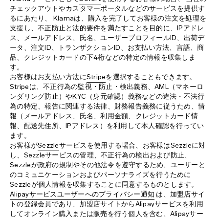
チェックアウトやカスタマーポータルなどのサービスを提供す
るにあたり、 Klarnaは、購入を完了してお客様の注文を処理を
支援し、不正防止と法的要件を満たすことを目的に、IPアドレ
ス、メールアドレス、氏名、ユーザープロフィールID、出荷デ
ータ、注文ID、トランザクションID、お支払い方法、言語、商
品、クレジットカードの下4桁などの特定の情報を収集しま
す。
お客様はお支払い方法に
Stripe
を選択することもできます。
Stripeは、不正行為の監視・防止・検出義務、AML（マネーロ
ンダリング防止）やKYC（身元確認）義務などの違法・不法行
為の特定、報告に関連する法律、財務報告義務に従うため、情
報（メールアドレス、氏名、利用金額、クレジットカード情
報、配送先住所、IPアドレス）を利用して本人確認を行ってい
ます。
お客様が
Sezzle
サービスを使用する場合、お客様はSezzleに対
し、Sezzleサービスの管理、不正行為の検出および防止、
Sezzleが政府の規制やその他法令を遵守するため、ユーザーと
のコミュニケーションおよびパーソナライズを行うために
Sezzleが個人情報を収集することに同意するものとします。
Alipayサービスユーザーへのプライバシー通知
は、加盟店サイ
トの登録会員であり、加盟店サイトからAlipayサービスを利用
してオンライン購入または販売を行う個人を含む、Alipayサー