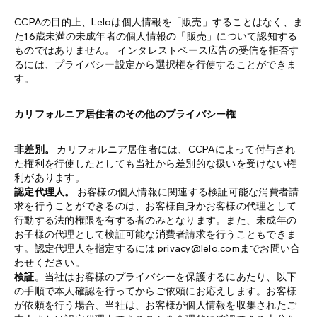
CCPAの目的上、Leloは個人情報を「販売」することはなく、ま
た16歳未満の未成年者の個人情報の「販売」について認知する
ものではありません。 インタレストベース広告の受信を拒否す
るには、プライバシー設定から選択権を行使することができま
す。
カリフォルニア居住者のその他のプライバシー権
非差別。
カリフォルニア居住者には、CCPAによって付与され
た権利を行使したとしても当社から差別的な扱いを受けない権
利があります。
認定代理人。
お客様の個人情報に関連する検証可能な消費者請
求を行うことができるのは、お客様自身かお客様の代理として
行動する法的権限を有する者のみとなります。また、未成年の
お子様の代理として検証可能な消費者請求を行うこともできま
す。認定代理人を指定するには privacy@lelo.comまでお問い合
わせください。
検証
。当社はお客様のプライバシーを保護するにあたり、以下
の手順で本人確認を行ってからご依頼にお応えします。お客様
が依頼を行う場合、当社は、お客様が個人情報を収集されたご