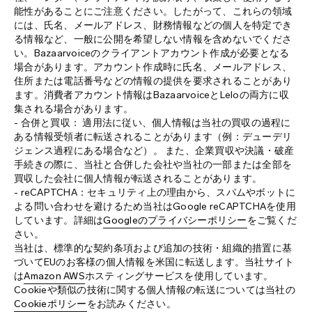
能性があることにご注意ください。したがって、これらの領域
には、氏名、メールアドレス、財務情報などの個人を特定でき
る情報など、一般に公開を希望しない情報を含めないでくださ
い。Bazaarvoiceのクライアントアカウント作成が必要となる
場合があります。アカウント作成時に氏名、メールアドレス、
住所または電話番号などの情報の提供を要求されることがあり
ます。消費者アカウント情報はBazaarvoiceとLeloの両方に収
集される場合があります。
- 合併と買収： 適用法に従い、個人情報は当社の買収の過程に
ある情報受領者に転送されることがあります（例：デューデリ
ジェンス過程にある場合など）。 また、企業買収や決議・破産
手続きの際に、当社と合併した会社や当社の一部または全部を
買収した会社に個人情報が転送されることがあります。
- reCAPTCHA：セキュリティ上の理由から、スパムやボットに
よる問い合わせを避けるため当社はGoogle reCAPTCHAを使用
しています。詳細は
Googleのプライバシーポリシー
をご覧くだ
さい。
当社は、標準的な契約条項および追加の技術・組織的措置に基
づいてEUのお客様の個人情報を米国に転送します。当社サイト
は
Amazon AWS
ホスティングサービスを使用しています。
Cookieや類似の技術に関する個人情報の転送については当社の
Cookieポリシー
をお読みください。