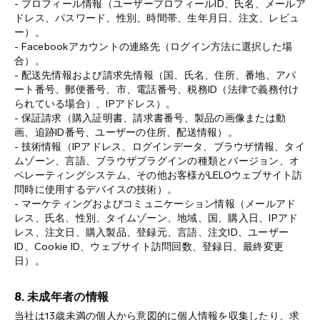
- プロフィール情報（ユーザープロフィールID、氏名、メールア
ドレス、パスワード、性別、時間帯、生年月日、注文、レビュ
ー）。
- Facebookアカウントの連絡先（ログイン方法に選択した場
合）。
- 配送先情報および請求先情報（国、氏名、住所、番地、アパ
ート番号、郵便番号、市、電話番号、税務ID（法律で義務付け
られている場合）、IPアドレス）。
- 保証請求（購入証明書、請求書番号、製品の画像または動
画、追跡ID番号、ユーザーの住所、配送情報）。
- 技術情報（IPアドレス、ログインデータ、ブラウザ情報、タイ
ムゾーン、言語、ブラウザプラグインの種類とバージョン、オ
ペレーティングシステム、その他お客様がLELOウェブサイト訪
問時に使用するデバイスの技術）。
- マーケティングおよびコミュニケーション情報（メールアド
レス、氏名、性別、タイムゾーン、地域、国、購入日、IPアド
レス、注文日、購入製品、登録元、言語、注文ID、ユーザー
ID、Cookie ID、ウェブサイト訪問回数、登録日、最終変更
日）。
8. 未成年者の情報
当社は13歳未満の個人から意図的に個人情報を収集したり、求