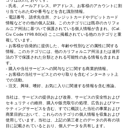
ゴリは次のとおりです。
- 氏名、メールアドレス、IPアドレス、お客様のアカウントに割
り当てられたIDや番号などを含む識別情報。
- 電話番号、請求先住所、クレジットカードやデビットカード
情報などその他の個人記録。このカテゴリには既存のカリフォ
ルニア州法に基づいて保護されている個人情報が含まれ、(Cal.
Civ. Code 1798.80(e)) ここに掲載されている他のカテゴリと重
複しています。
- お客様が自発的に提供した、年齢や性別などの属性に関する
情報。このカテゴリには、他のカリフォルニア州法または連邦
法の下で保護された分類とされる可能性のある情報も含まれま
す。
- 購入や当社サービスへの関与などに関する商業的情報。
- お客様の当社サービスとのやり取りを含むインターネット上
での活動。
- 注文、興味、嗜好、お気に入りに関連する情報を含む推論。
当社は、サービスの提供および改善、サービスの安全性および
セキュリティの維持、購入や販売取引の処理、広告およびマー
ケティングサービスを含む、すでに概説した当社の事業および
商業目的において、これらのカテゴリの個人情報を収集および
使用しています。当社は、上記の第三者とのデータの共有の項
目に記載されているとおり、個人データを共有します。