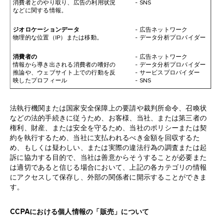
消費者とのやり取り、広告の利用状況
- SNS
などに関する情報。
ジオロケーションデータ
- 広告ネットワーク
物理的な位置（IP）または移動。
- データ分析プロバイダー
消費者の
- 広告ネットワーク
情報から導き出される消費者の嗜好の
- データ分析プロバイダー
推論や、ウェブサイト上での行動を反
- サービスプロバイダー
映したプロフィール
- SNS
法執行機関または国家安全保障上の要請や裁判所命令、召喚状
などの法的手続きに従うため、お客様、当社、または第三者の
権利、財産、または安全を守るため、当社のポリシーまたは契
約を執行するため、当社に支払われるべき金額を回収するた
め、もしくは疑わしい、または実際の違法行為の調査または起
訴に協力する目的で、当社は善意からそうすることが必要また
は適切であると信じる場合において、上記の各カテゴリの情報
にアクセスして保存し、外部の関係者に開示することができま
す。
CCPAにおける個人情報の「販売」について