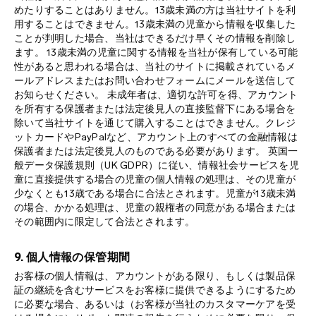
めたりすることはありません。13歳未満の方は当社サイトを利
用することはできません。13歳未満の児童から情報を収集した
ことが判明した場合、当社はできるだけ早くその情報を削除し
ます。 13歳未満の児童に関する情報を当社が保有している可能
性があると思われる場合は、当社のサイトに掲載されているメ
ールアドレスまたはお問い合わせフォームにメールを送信して
お知らせください。 未成年者は、適切な許可を得、アカウント
を所有する保護者または法定後見人の直接監督下にある場合を
除いて当社サイトを通じて購入することはできません。クレジ
ットカードやPayPalなど、アカウント上のすべての金融情報は
保護者または法定後見人のものである必要があります。 英国一
般データ保護規則（UK GDPR）に従い、情報社会サービスを児
童に直接提供する場合の児童の個人情報の処理は、その児童が
少なくとも13歳である場合に合法とされます。児童が13歳未満
の場合、かかる処理は、児童の親権者の同意がある場合または
その範囲内に限定して合法とされます。
9. 個人情報の保管期間
お客様の個人情報は、アカウントがある限り、もしくは製品保
証の継続を含むサービスをお客様に提供できるようにするため
に必要な場合、あるいは（お客様が当社のカスタマーケアを受