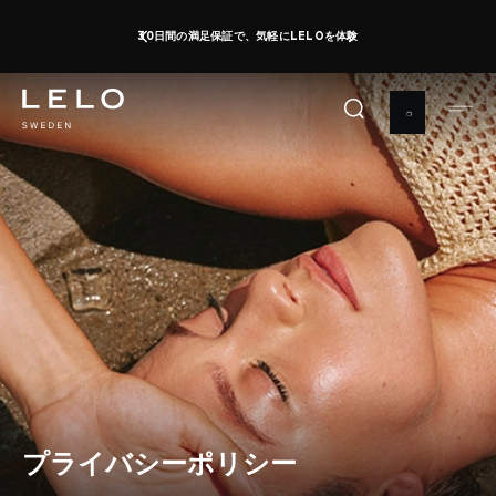
メ
30日間の満足保証で、気軽にLELOを体験
イ
ン
コ
ン
テ
ン
ツ
に
移
動
プライバシーポリシー