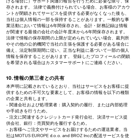
ける場合に）サポート関連の報告を行うために必要な限り、保
存されます。 法律で義務付けられている場合、お客様のアカウ
ントが閉鎖されてサービスを提供する必要がなくなった後も、
当社は個人情報の一部を保持することがあります。一般的な事
業活動において情報は6年間保存され、会計・財務記録は情報
が関連する最後の会社の会計年度末から6年間保存されます。
法律で情報の保存期間の上限が定められていない場合、裁判所
やその他の公的機関で当社の主張を保護する必要がある場合に
備え、法定制限期間に従い、正当な利益に基づいて一部の個人
情報を保存することがあります。 登録したプロフィールの閉鎖
を希望される場合はカスタマーサポートにご連絡ください。
10. 情報の第三者との共有
本声明に記載されているとおり、当社はサービスをお客様に提
供するための不可欠な要素として、お客様の情報を以下の種類
の企業と共有します。
- 関連会社および処理業者：購入契約の履行、または内部処理
や手続きを行うため。
- 注文に関連するクレジットカード発行会社、決済サービス提
供会社、銀行：売買契約を履行するため。
- お客様へご注文やサービスをお届けするための運送業者。当
社はMOTUS EUROPE d.o.o. and BROZ Incの配送サービスを使