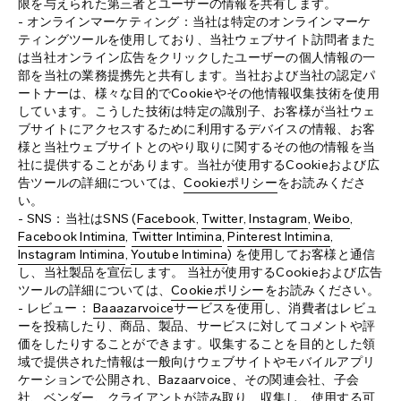
限を与えられた第三者とユーザーの情報を共有します。
- オンラインマーケティング：当社は特定のオンラインマーケ
ティングツールを使用しており、当社ウェブサイト訪問者また
は当社オンライン広告をクリックしたユーザーの個人情報の一
部を当社の業務提携先と共有します。当社および当社の認定パ
ートナーは、様々な目的でCookieやその他情報収集技術を使用
しています。こうした技術は特定の識別子、お客様が当社ウェ
ブサイトにアクセスするために利用するデバイスの情報、お客
様と当社ウェブサイトとのやり取りに関するその他の情報を当
社に提供することがあります。当社が使用するCookieおよび広
告ツールの詳細については、
Cookieポリシー
をお読みくださ
い。
- SNS：当社はSNS (
Facebook
,
Twitter
,
Instagram
,
Weibo
,
Facebook Intimina
,
Twitter Intimina
,
Pinterest Intimina
,
Instagram Intimina
,
Youtube Intimina
) を使用してお客様と通信
し、当社製品を宣伝します。 当社が使用するCookieおよび広告
ツールの詳細については、
Cookieポリシー
をお読みください。
- レビュー：
Baaazarvoice
サービスを使用し、消費者はレビュ
ーを投稿したり、商品、製品、サービスに対してコメントや評
価をしたりすることができます。収集することを目的とした領
域で提供された情報は一般向けウェブサイトやモバイルアプリ
ケーションで公開され、Bazaarvoice、その関連会社、子会
社、ベンダー、クライアントが読み取り、収集し、使用する可