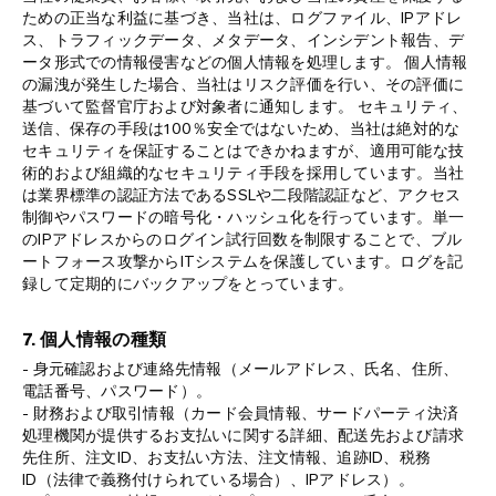
ための正当な利益に基づき、当社は、ログファイル、IPアドレ
ス、トラフィックデータ、メタデータ、インシデント報告、デ
ータ形式での情報侵害などの個人情報を処理します。 個人情報
の漏洩が発生した場合、当社はリスク評価を行い、その評価に
基づいて監督官庁および対象者に通知します。 セキュリティ、
送信、保存の手段は100％安全ではないため、当社は絶対的な
セキュリティを保証することはできかねますが、適用可能な技
術的および組織的なセキュリティ手段を採用しています。当社
は業界標準の認証方法であるSSLや二段階認証など、アクセス
制御やパスワードの暗号化・ハッシュ化を行っています。単一
のIPアドレスからのログイン試行回数を制限することで、ブル
ートフォース攻撃からITシステムを保護しています。ログを記
録して定期的にバックアップをとっています。
7. 個人情報の種類
- 身元確認および連絡先情報（メールアドレス、氏名、住所、
電話番号、パスワード）。
- 財務および取引情報（カード会員情報、サードパーティ決済
処理機関が提供するお支払いに関する詳細、配送先および請求
先住所、注文ID、お支払い方法、注文情報、追跡ID、税務
ID（法律で義務付けられている場合）、IPアドレス）。