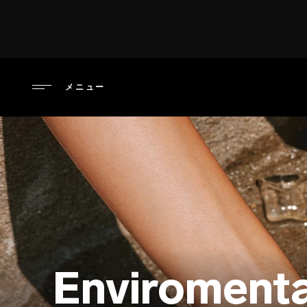
メ
イ
ン
コ
ン
メニュー
テ
ン
ツ
に
移
動
Enviromenta