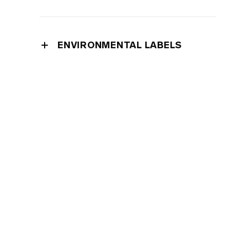
よくある質問（一般）
取扱説明書をダウンロード
よくある質問（配送）
regulatory compliance
よくある質問（製品）
充電器およびリモートコントローラー
ENVIRONMENTAL LABELS
サイトマップ
France
Italy