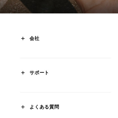
会社
経営陣
プレスインフォメーション
プレスリリース
サポート
プライバシーポリシー
保証
cookieポリシー
延長保証
利用規約
配送
環境
よくある質問
サポートへのお問い合わせ
知的財産