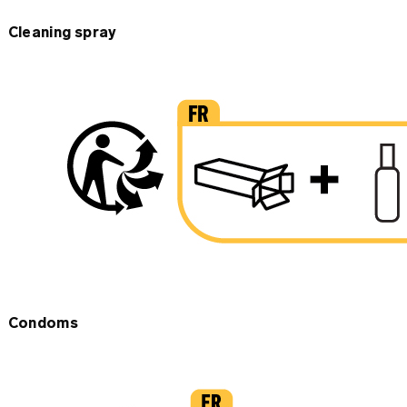
Cleaning spray
Condoms