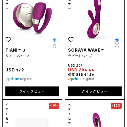
ラ
ラ
ー
ー
Color
Colo
Color
Colo
Color
Colo
TIANI™ 3
SORAYA WAVE™
リモコンバイブ
ラビットバイブ
USD 179
USD 204.44
クイックビュー
クイックビュー
Go to the
HEX™ Original
page
Go to the
SORA
ベ
ベ
-10%
-22%
ス
ス
ト
ト
セ
セ
ラ
ラ