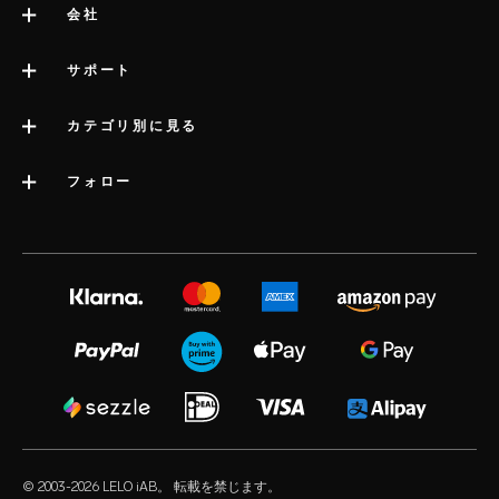
会社
LELOについて
サポート
サイト管理者の法的情報
サポートへのお問い合わせ
カテゴリ別に見る
会社情報
配送
カテゴリー
フォロー
業界賞
LELOの保証
ベストセラーアダルトグッズ
プレスインフォメーション
volonté blog
延長保証
女性用アダルトグッズ
採用情報
instagram
satisfaction guarantee
男性用アダルトグッズ
プライバシーポリシー
twitter
regulatory compliance
カップル向けアダルトグッズ
cookieポリシー
facebook
よくある質問（一般）
アダルトグッズキット
利用規約
audio erotica
よくある質問（配送）
高級大人のおもちゃ
アフィリエート
our sexual health experts
よくある質問（製品）
ウォーターベースローション
小売業者様
© 2003-2026 LELO iAB。 転載を禁じます。
environmental labels