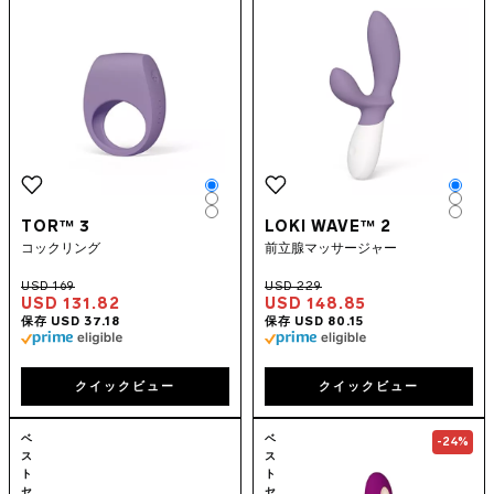
Color
Colo
Color
Colo
Color
Colo
TOR™ 3
LOKI WAVE™ 2
コックリング
前立腺マッサージャー
USD 131.82
USD 148.85
クイックビュー
クイックビュー
Go to the
TIANI™ 3
page
Go to the
SORA
ベ
ベ
-24%
ス
ス
ト
ト
セ
セ