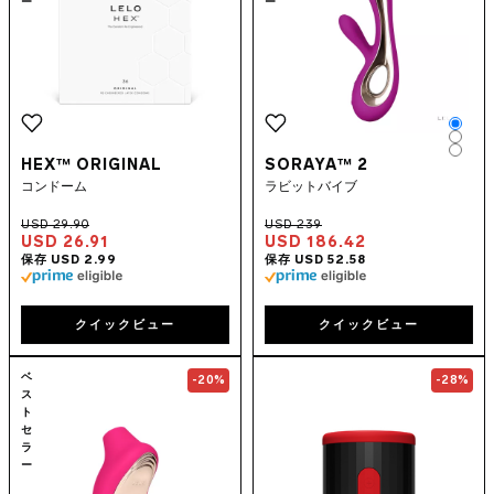
ー
ー
Colo
Colo
Colo
HEX™ ORIGINAL
SORAYA™ 2
コンドーム
ラビットバイブ
USD 26.91
USD 186.42
クイックビュー
クイックビュー
Go to the
SONA™ 2 Cruise
page
Go to the
F2S
ベ
-20%
-28%
ス
ト
セ
ラ
ー