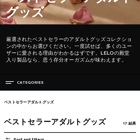
グッズ
厳選されたベストセラーのアダルトグッズコレクショ
説
ンの中からお選びください。一度試せば、多くのユー
明
ザーに愛される理由がわかるはずです。LELOの殿堂
入り製品なら、思う存分オーガズムが味わえます。
CATEGORIES
悦びを祝う日
ベストセラーアダルトグッズ
ベストセラーアダルトグッズ
女性用アダルトグッズ
ベストセラーアダルトグッズ
男性用アダルトグッズ
17
結果
カップル向けアダルトグッズ
最新アダルトグッズ
Sort and filters