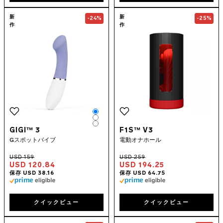
Go to the
GIGI™ 3
page
Go to the
F1S™
新
新
-24%
-25%
作
作
Color
Color
Color
GIGI™ 3
F1S™ V3
Gスポットバイブ
電動オナホール
USD 120.84
USD 194.25
クイックビュー
クイックビュー