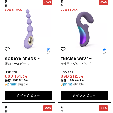
Go to the
SORAYA Beads™
page
Go to the
ENIG
新
新
-24%
-24%
作
作
LOW STOCK
LOW STOCK
Color
Colo
Color
Colo
SORAYA BEADS™
ENIGMA WAVE™
電動アナルビーズ
女性用アダルトグッズ
USD 181.64
USD 212.04
クイックビュー
クイックビュー
Go to the
TOR™ 3
page
Go to the
LOKI
新
新
-22%
-35%
作
作