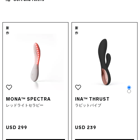
アダルトグッズキット
アプリ制御のアダルトグッズ
サプリメント
ウォーターベースローション
Go to the
MONA™ Spectra
page
Go to the
INA™ 
新
新
アダルトアクセサリー
作
作
INTIMINA BY LELO
高級大人のおもちゃ
LELO MAKEUP™
コンドーム
クイアのおすすめ
Colo
Colo
MONA™ SPECTRA
INA™ THRUST
レッドライトセラピー
ラビットバイブ
USD 299
USD 239