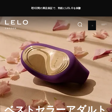
メ
オーガズムデー：最大50％オフ + グッズプレゼント
今買う
イ
0 d 19 h 21 m 24 s
ン
コ
ン
テ
ン
ツ
に
移
動
ベストセラーアダルト