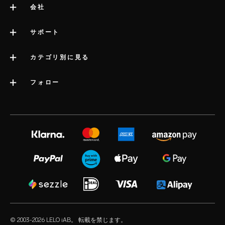
会社
LELOについて
サポート
サイト管理者の法的情報
サポートへのお問い合わせ
カテゴリ別に見る
会社情報
配送
カテゴリー
フォロー
業界賞
LELOの保証
ベストセラーアダルトグッズ
プレスインフォメーション
volonté blog
延長保証
女性用アダルトグッズ
採用情報
instagram
satisfaction guarantee
男性用アダルトグッズ
プライバシーポリシー
twitter
regulatory compliance
カップル向けアダルトグッズ
cookieポリシー
facebook
よくある質問（一般）
アダルトグッズキット
利用規約
audio erotica
よくある質問（配送）
高級大人のおもちゃ
アフィリエート
our sexual health experts
よくある質問（製品）
ウォーターベースローション
小売業者様
© 2003-2026 LELO iAB。 転載を禁じます。
environmental labels