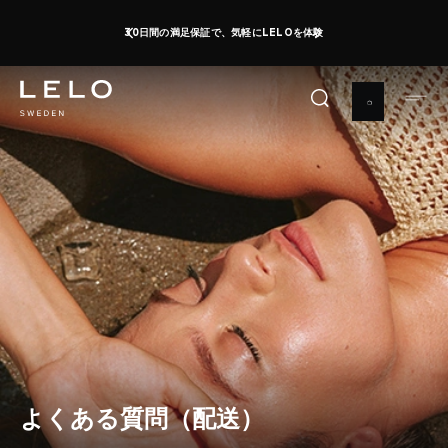
メ
30日間の満足保証で、気軽にLELOを体験
イ
ン
コ
ン
テ
ン
ツ
に
移
動
よくある質問（配送）