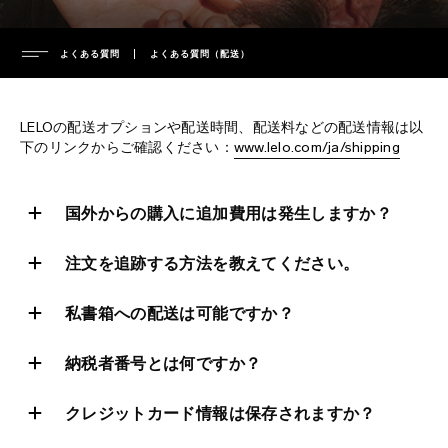
よくある質問
よくある質問（配送）
会社
LELOの配送オプションや配送時間、配送料などの配送情報は以
経営陣
下のリンクからご確認ください：
www.lelo.com/ja/shipping
サポート
プレスインフォメーション
国外からの購入に追加費用は発生しますか？
プレスリリース
保証
よくある質問
プライバシーポリシー
延長保証
注文を追跡する方法を教えてください。
cookieポリシー
配送
よくある質問（一般）
ENVIRONMENTAL LABELS
私書箱への配送は可能ですか？
利用規約
サポートへのお問い合わせ
よくある質問（配送）
環境
取扱説明書をダウンロード
よくある質問（製品）
France
納税者番号とは何ですか？
知的財産
regulatory compliance
Italy
クレジットカード情報は保存されますか？
充電器およびリモートコントローラー