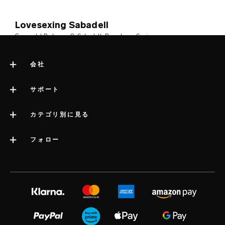
Lovesexing Sabadell
Carrer del Pedregar, 8
, Sabadell, Barcelona
, Spain
会社
Lys Erotic Store Malasaña
Corredera Baja de San Pablo, 8
, Madrid
, Spain
LELOについて
サポート
サイト管理者の法的情報
サポートへのお問い合わせ
カテゴリ別に見る
Be Lover Erotik Market Preciados
会社情報
Calle de Mesonero Romanos, 3
, Madrid
, Spain
配送
カテゴリー
フォロー
業界賞
LELOの保証
ベストセラーアダルトグッズ
プレスインフォメーション
Be Lover Erotik Market Chueca
volonté blog
延長保証
女性用アダルトグッズ
Calle de Hortaleza, 30
, Madrid
, Spain
採用情報
instagram
satisfaction guarantee
男性用アダルトグッズ
プライバシーポリシー
twitter
regulatory compliance
Be Lover Erotik Market Malasaña
カップル向けアダルトグッズ
cookieポリシー
facebook
よくある質問（一般）