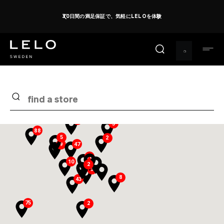
メ
30日間の満足保証で、気軽にLELOを体験
イ
ン
コ
ン
テ
ン
ツ
24
3
に
移
13
5
動
88
5
2
47
9
18
10
2
3
8
43
75
2