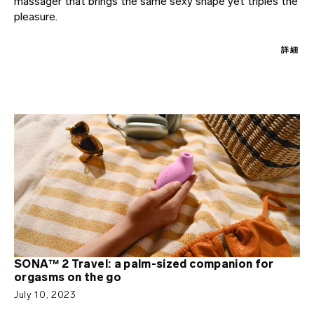
massager that brings the same sexy shape yet triples the
サイトマップ
pleasure.
詳細
SONA™ 2 Travel: a palm-sized companion for
orgasms on the go
July 10, 2023