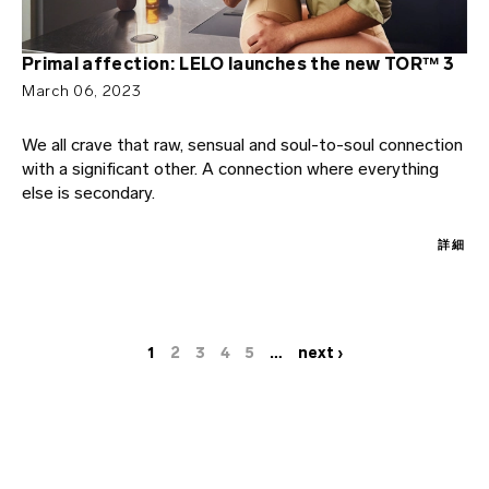
Primal affection: LELO launches the new TOR™ 3
March 06, 2023
We all crave that raw, sensual and soul-to-soul connection
with a significant other. A connection where everything
else is secondary.
詳細
Current
1
Page
2
Page
3
Page
4
Page
5
…
Next
next ›
Pagination
page
page