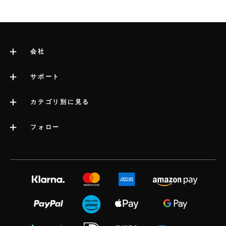
会社
LELOについて
サポート
サイト管理者の法的情報
サポートへのお問い合わせ
カテゴリ別に見る
会社情報
配送
カテゴリー
フォロー
業界賞
LELOの保証
ベストセラーアダルトグッズ
プレスインフォメーション
volonté blog
延長保証
女性用アダルトグッズ
採用情報
instagram
satisfaction guarantee
男性用アダルトグッズ
プライバシーポリシー
twitter
regulatory compliance
カップル向けアダルトグッズ
cookieポリシー
facebook
よくある質問（一般）
アダルトグッズキット
利用規約
audio erotica