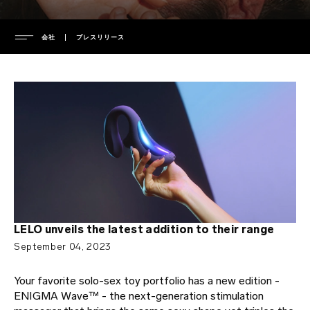
会社
プレスリリース
会社
経営陣
サポート
プレスインフォメーション
プレスリリース
保証
よくある質問
プライバシーポリシー
延長保証
cookieポリシー
配送
よくある質問（一般）
ENVIRONMENTAL LABELS
利用規約
サポートへのお問い合わせ
よくある質問（配送）
LELO unveils the latest addition to their range
環境
取扱説明書をダウンロード
よくある質問（製品）
France
September 04, 2023
知的財産
regulatory compliance
Italy
Your favorite solo-sex toy portfolio has a new edition -
充電器およびリモートコントローラー
ENIGMA Wave™ - the next-generation stimulation