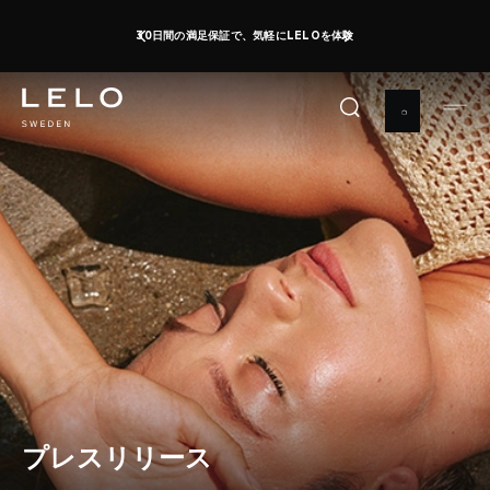
メ
30日間の満足保証で、気軽にLELOを体験
イ
ン
コ
ン
テ
ン
ツ
に
移
動
プレスリリース