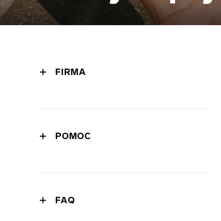
FIRMA
kierownictwo spółki
biuro prasowe
informacje prasowe
POMOC
polityka prywatności
gwarancja
polityka dotycząca plików cookie
gwarancja rozszerzona
regulamin
dostawa
bezpieczeństwo i ochrona środowiska
FAQ
skontaktuj się z działem pomocy
własność intelektualna