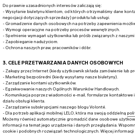
Do prawnie uzasadnionych interesów zaliczają się:
- Wysyłanie biuletynu klientom, od których otrzymaliśmy dane kon
negocjacji dotyczących sprzedaży) produktu lub usługi.
- Gromadzenie danych osobowych na potrzeby zapewnienia możliw
- Wymogi operacyjne na potrzeby procesów wewnętrznych.
- Spełnienie wymagań użytkownika lub próśb związanych z naszymi 
- Zapobieganie nadużyciom.
- Ochrona naszych praw, pracowników i dóbr.
3. CELE PRZETWARZANIA DANYCH OSOBOWYCH
- Zakupy przez Internet (kiedy użytkownik składa zamówienie lub pr
- Marketing bezpośredni (kiedy wysyłamy nasze biuletyny).
- Zarządzanie kontami użytkowników.
- Egzekwowanie naszych Ogólnych Warunków Handlowych.
- Komunikacja poprzez wiadomości e-mail, formularze kontaktowe 
działu obsługi klienta.
- Zarządzanie subskrypcjami naszego blogu Volonté.
- Dla potrzeb aplikacji mobilnej LELO, która ma swoją oddzielną
pol
Możemy również automatycznie gromadzić dane osobowe użytkowni
informacji na temat jego urządzenia i danych przeglądania. Wspom
cookie i podobnych rozwiązań technologicznych. Więcej informacji