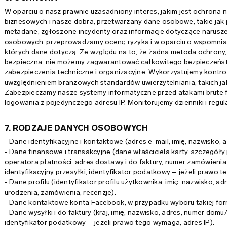
W oparciu o nasz prawnie uzasadniony interes, jakim jest ochrona 
biznesowych i nasze dobra, przetwarzany dane osobowe, takie jak pl
metadane, zgłoszone incydenty oraz informacje dotyczące narusz
osobowych, przeprowadzamy ocenę ryzyka i w oparciu o wspomnian
których dane dotyczą. Ze względu na to, że żadna metoda ochrony,
bezpieczna, nie możemy zagwarantować całkowitego bezpieczeńst
zabezpieczenia techniczne i organizacyjne. Wykorzystujemy kontrol
uwzględnieniem branżowych standardów uwierzytelniania, takich ja
Zabezpieczamy nasze systemy informatyczne przed atakami brute fo
logowania z pojedynczego adresu IP. Monitorujemy dzienniki i regu
7. RODZAJE DANYCH OSOBOWYCH
- Dane identyfikacyjne i kontaktowe (adres e-mail, imię, nazwisko, a
- Dane finansowe i transakcyjne (dane właściciela karty, szczegół
operatora płatności, adres dostawy i do faktury, numer zamówieni
identyfikacyjny przesyłki, identyfikator podatkowy – jeżeli prawo t
- Dane profilu (identyfikator profilu użytkownika, imię, nazwisko, ad
urodzenia, zamówienia, recenzje).
- Dane kontaktowe konta Facebook, w przypadku wyboru takiej fo
- Dane wysyłki i do faktury (kraj, imię, nazwisko, adres, numer dom
identyfikator podatkowy – jeżeli prawo tego wymaga, adres IP).