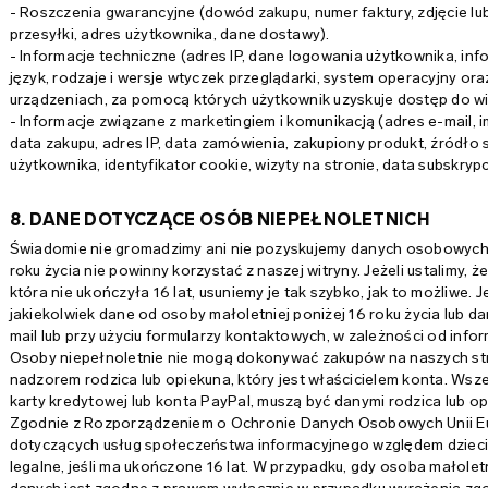
- Roszczenia gwarancyjne (dowód zakupu, numer faktury, zdjęcie lu
przesyłki, adres użytkownika, dane dostawy).
- Informacje techniczne (adres IP, dane logowania użytkownika, inf
język, rodzaje i wersje wtyczek przeglądarki, system operacyjny o
urządzeniach, za pomocą których użytkownik uzyskuje dostęp do wi
- Informacje związane z marketingiem i komunikacją (adres e-mail, im
data zakupu, adres IP, data zamówienia, zakupiony produkt, źródło s
użytkownika, identyfikator cookie, wizyty na stronie, data subskrypcj
8. DANE DOTYCZĄCE OSÓB NIEPEŁNOLETNICH
Świadomie nie gromadzimy ani nie pozyskujemy danych osobowych dz
roku życia nie powinny korzystać z naszej witryny. Jeżeli ustalimy
która nie ukończyła 16 lat, usuniemy je tak szybko, jak to możliwe. J
jakiekolwiek dane od osoby małoletniej poniżej 16 roku życia lub da
mail lub przy użyciu formularzy kontaktowych, w zależności od inf
Osoby niepełnoletnie nie mogą dokonywać zakupów na naszych str
nadzorem rodzica lub opiekuna, który jest właścicielem konta. Wsze
karty kredytowej lub konta PayPal, muszą być danymi rodzica lub op
Zgodnie z Rozporządzeniem o Ochronie Danych Osobowych Unii E
dotyczących usług społeczeństwa informacyjnego względem dzieci
legalne, jeśli ma ukończone 16 lat. W przypadku, gdy osoba małolet