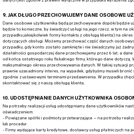
danych jest zgodne z prawem wyłącznie w przypadku wyrażenia zgo
9. JAK DŁUGO PRZECHOWUJEMY DANE OSOBOWE U
Dane osobowe użytkownika będą przechowywane dopóki będzie uż
będzie to konieczne, by świadczyć usługi na jego rzecz, w tym na 
przypadku jakiejkolwiek formy kontaktu z obsługą klienta) na okr
dotyczących obsługi. Możemy przechować część danych osobowych
przypadku, gdy konto zostało zamknięte i nie świadczymy już żadny
działalności gospodarczej dane przechowujemy przez 6 lat, a dane
od końca ostatniego roku fiskalnego firmy, którego dane dotyczą.
maksymalnego okresu przechowywania danych. W takiej sytuacji p
prawnie uzasadniony interes, na wypadek, gdybyśmy musieli bronić
zgodnie z ustawowymi terminami przedawnienia. W przypadku chęci 
skontaktować się z naszą obsługą klienta.
10. UDOSTĘPNIANIE DANYCH UŻYTKOWNIKA OSOBO
Na potrzeby realizacji usług udostępniamy dane użytkowników nast
oświadczeniem:
- Powiązane spółki i podmioty przetwarzające – na potrzeby real
lub procedur.
- Firmy wydające karty kredytowe, dostawcy usług płatniczych na po