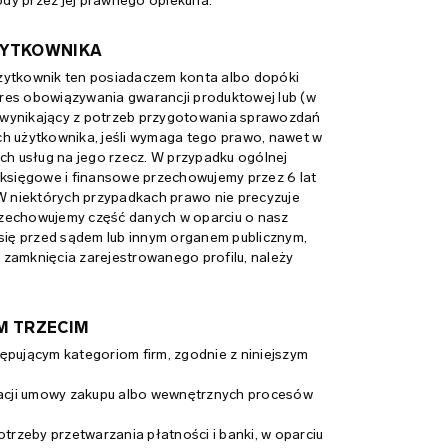
dy przez jej prawnego opiekuna.
ŻYTKOWNIKA
ytkownik ten posiadaczem konta albo dopóki
okres obowiązywania gwarancji produktowej lub (w
es wynikający z potrzeb przygotowania sprawozdań
 użytkownika, jeśli wymaga tego prawo, nawet w
ch usług na jego rzecz. W przypadku ogólnej
 księgowe i finansowe przechowujemy przez 6 lat
 W niektórych przypadkach prawo nie precyzuje
rzechowujemy część danych w oparciu o nasz
 się przed sądem lub innym organem publicznym,
zamknięcia zarejestrowanego profilu, należy
M TRZECIM
ępującym kategoriom firm, zgodnie z niniejszym
izacji umowy zakupu albo wewnętrznych procesów
trzeby przetwarzania płatności i banki, w oparciu