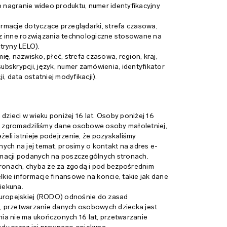
b nagranie wideo produktu, numer identyfikacyjny
ormacje dotyczące przeglądarki, strefa czasowa,
raz inne rozwiązania technologiczne stosowane na
tryny LELO).
ię, nazwisko, płeć, strefa czasowa, region, kraj,
ubskrypcji, język, numer zamówienia, identyfikator
i, data ostatniej modyfikacji).
ieci w wieku poniżej 16 lat. Osoby poniżej 16
, że zgromadziliśmy dane osobowe osoby małoletniej,
eżeli istnieje podejrzenie, że pozyskaliśmy
nych na jej temat, prosimy o kontakt na adres e-
ormacji podanych na poszczególnych stronach.
onach, chyba że za zgodą i pod bezpośrednim
lkie informacje finansowe na koncie, takie jak dane
iekuna.
uropejskiej (RODO) odnośnie do zasad
, przetwarzanie danych osobowych dziecka jest
nia nie ma ukończonych 16 lat, przetwarzanie