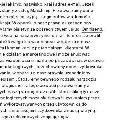
jak imię, nazwisko, kraj i adres e-mail. Jeżeli
ystamy z usług
Mailchimp
. Przetwarzamy dane
liknięć, subskrypcji i segmentów wiadomości.
 kraju. W oparciu o nasz prawnie uzasadniony
wysyłamy biuletyn za pośrednictwem usługi
Omnisend
.
 web na naszej witrynie, e-mail, telefon lub profil
ntaktowego lub wiadomości w oparciu o nasz
 i komunikacji z potencjalnymi klientami. W
ie działania marketingowe i może anulować
nas wiadomości e-mail albo pisząc do nas w sprawie
 marketingowych i przechowamy dane użytkownika
lowania, w oparciu o nasz prawnie uzasadniony
rzepisami. Stosujemy pewnego rodzaju narzędzia
hnologiczne, i z tego powodu przetwarzamy z
h naszą stronę oraz osób, które kliknęły nasze
hnologicznych może skutkować uzyskaniem przez
zeń wykorzystywanych przez użytkownika do
ych z interakcjami użytkownika z naszą witryną.
rzędzi reklamowych znajdują się w