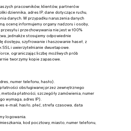
naszych pracowników, klientów, partnerów
iki dziennika, adres IP, dane dotyczące ruchu,
enia danych. W przypadku naruszenia danych
ą ocenę informujemy organy nadzoru i osoby,
 przesyłu i przechowywania nie jest w 100%
wa, jednakże stosujemy odpowiednie
ę dostępu, szyfrowanie i haszowanie haseł, z
k SSL i uwierzytelnianie dwuetapowe.
rce, ograniczając liczbę możliwych prób
larnie tworzymy kopie zapasowe.
dres, numer telefonu, hasło).
y płatności obsługiwanej przez zewnętrznego
a, metoda płatności, szczegóły zamówienia, numer
ego wymaga, adres IP).
res e-mail, hasło, płeć, strefa czasowa, data
rmy logowania.
u/mieszkania, kod pocztowy, miasto, numer telefonu,