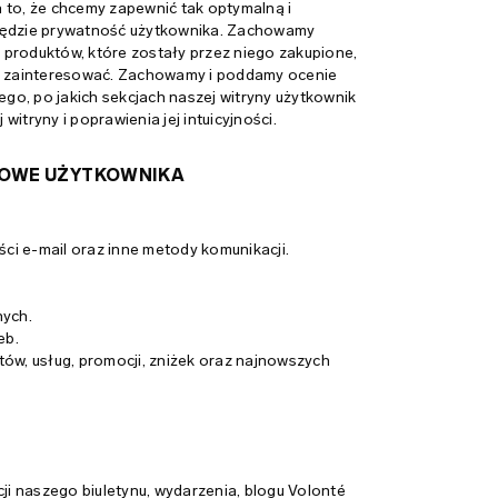
 to, że chcemy zapewnić tak optymalną i
ględzie prywatność użytkownika. Zachowamy
produktów, które zostały przez niego zakupione,
go zainteresować. Zachowamy i poddamy ocenie
ego, po jakich sekcjach naszej witryny użytkownik
tryny i poprawienia jej intuicyjności.
BOWE UŻYTKOWNIKA
i e-mail oraz inne metody komunikacji.
nych.
eb.
ów, usług, promocji, zniżek oraz najnowszych
.
i naszego biuletynu, wydarzenia, blogu Volonté