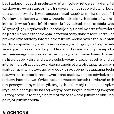
bądź zakupu naszych produktów. W tym celu przetwarzamy dane, takie 
użytkownik wyraża zgodę na otrzymywanie naszego biuletynu, korz
dotyczące otwartych wiadomości e-mail, współczynnika odrzuceń, k
Dzielimy kupujących według wcześniej zakupionych produktów, płci,
interes (tzw. soft opt-in), klientom, którzy zakupili nasz produkt, 
W sytuacji, gdy użytkownik skontaktuje się z nami poprzez formularze
na portalu społecznościowym, przetwarzamy dane z formularza ko
prawnie uzasadniony interes celem umożliwienia nawiązania kontaktu
każdym wypadku użytkownik może nie wyrazić zgody na bezpośredn
subskrypcję naszego biuletynu, klikając odnośnik w otrzymanej od 
wspomnianego roszczenia. W takim przypadku zaniechamy działań
na liście osób, które anulowały subskrypcję, przez 5 lat od jej anu
interes, na potrzeby potwierdzenia zgodności z obowiązującymi p
marketingu internetowego, pliki cookie i podobne rozwiązania tec
naszymi partnerami biznesowymi dane osobowe osób odwiedzającyc
reklamy internetowe. Wykorzystanie wspomnianych rozwiązań tec
nas pewnych danych identyfikacyjnych, informacji na temat urząd
uzyskania dostępu do naszej witryny oraz innych informacji związan
Szczegółowe informacje na temat zastosowania plików cookie i na
polityce plików cookie
.
6. OCHRONA