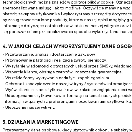
technologicznych można znaleźć w
polityce plików cookie
. Oznacza
spersonalizowaną usługę, jak to możliwe. Oczywiście mamy na wz
historię zakupów użytkownika i wykorzystamy szczegóły dotyczące 
by zasugerować mu inne produkty, które w naszej opinii mogłyby 
informacje dotyczące ostatnich odwiedzin na naszej witrynie oraz t
się poruszał celem przeanalizowania sposobu wykorzystania naszej wi
4. W JAKICH CELACH WYKORZYSTUJEMY DANE OSO
- Przetwarzanie, analiza i dostarczenie zakupów.
- Przyjmowanie płatności i realizacja zwrotu pieniędzy.
- Wysyłanie wiadomości dotyczących usługi przez SMS-y, wiadomośc
- Wsparcie klienta, obsługa zwrotów i roszczenia gwarancyjne.
- Wszelkie formy wykrywania nadużyć i zapobiegania im.
- Ochrona i zabezpieczenie naszej witryny / systemów informatycz
- Wyświetlanie reklam użytkownikowi w trakcie przeglądania sieci w
- Udostępnianie użytkownikowi informacji na temat naszych produkt
informacji związanych z preferencjami i oczekiwaniami użytkownika
- Ulepszenie naszej witryny.
5. DZIAŁANIA MARKETINGOWE
Przetwarzamy dane osobowe, kiedy użytkownik dokonuje subskrypcj