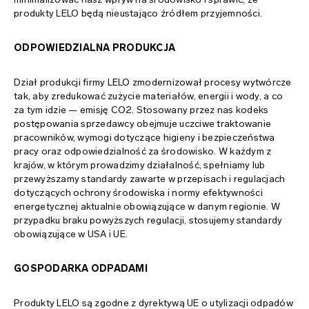
mapa strony
produkty LELO będą nieustająco źródłem przyjemności.
ODPOWIEDZIALNA PRODUKCJA
Dział produkcji firmy LELO zmodernizował procesy wytwórcze
tak, aby zredukować zużycie materiałów, energii i wody, a co
za tym idzie — emisję CO2. Stosowany przez nas kodeks
postępowania sprzedawcy obejmuje uczciwe traktowanie
pracowników, wymogi dotyczące higieny i bezpieczeństwa
pracy oraz odpowiedzialność za środowisko. W każdym z
krajów, w którym prowadzimy działalność, spełniamy lub
przewyższamy standardy zawarte w przepisach i regulacjach
dotyczących ochrony środowiska i normy efektywności
energetycznej aktualnie obowiązujące w danym regionie. W
przypadku braku powyższych regulacji, stosujemy standardy
obowiązujące w USA i UE.
GOSPODARKA ODPADAMI
Produkty LELO są zgodne z dyrektywą UE o utylizacji odpadów