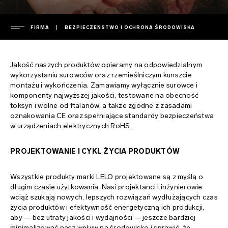
FIRMA
BEZPIECZEŃSTWO I OCHRONA ŚRODOWISKA
FIRMA
Jakość naszych produktów opieramy na odpowiedzialnym
kierownictwo spółki
wykorzystaniu surowców oraz rzemieślniczym kunszcie
montażu i wykończenia. Zamawiamy wyłącznie surowce i
POMOC
biuro prasowe
komponenty najwyższej jakości, testowane na obecność
toksyn i wolne od ftalanów, a także zgodne z zasadami
informacje prasowe
gwarancja
oznakowania CE oraz spełniające standardy bezpieczeństwa
FAQ
w urządzeniach elektrycznych RoHS.
polityka prywatności
gwarancja rozszerzona
polityka dotycząca plików cookie
dostawa
FAQ – pytania ogólne
PROJEKTOWANIE I CYKL ŻYCIA PRODUKTÓW
ENVIRONMENTAL LABELS
regulamin
skontaktuj się z działem pomocy
FAQ – pytania dot. kupowania
Wszystkie produkty marki LELO projektowane są z myślą o
bezpieczeństwo i ochrona środowiska
pobierz instrukcje
FAQ – pytania dot. produktów
France
długim czasie użytkowania. Nasi projektanci i inżynierowie
wciąż szukają nowych, lepszych rozwiązań wydłużających czas
własność intelektualna
regulatory compliance
Italy
życia produktów i efektywność energetyczną ich produkcji,
ładowarki i piloty
aby — bez utraty jakości i wydajności — jeszcze bardziej
minimalizować nasz wpływ na środowisko i sprawić, że