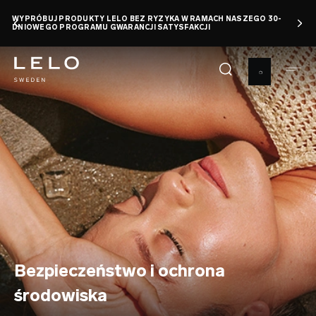
Przejdź
WYPRÓBUJ PRODUKTY LELO BEZ RYZYKA W RAMACH NASZEGO 30-
do
DNIOWEGO PROGRAMU GWARANCJI SATYSFAKCJI
treści
Bezpieczeństwo i ochrona
środowiska