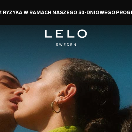
CZĘDŹ DO 50% + ODBIERZ DARMOWĄ ZABAWKĘ