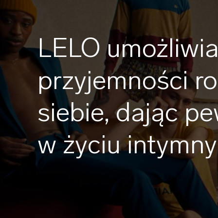
LELO umożliwia
przyjemności r
siebie, dając 
w życiu intymn