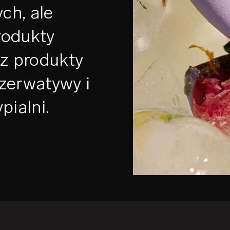
ch, ale
rodukty
az produkty
zerwatywy i
pialni.