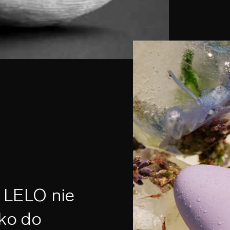
w LELO nie
lko do