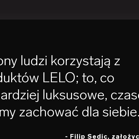
ony ludzi korzystają z
duktów LELO; to, co
bardziej luksusowe, cza
my zachować dla siebie
- Filip Sedic, założy