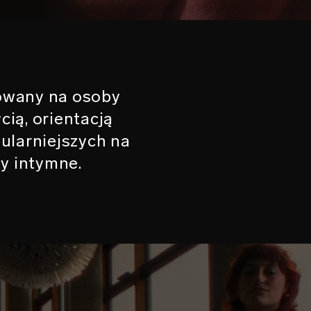
owany na osoby
cią, orientacją
pularniejszych na
y intymne.