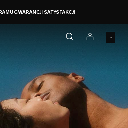
0 d 8 h 5 m 5 s
KUP TERAZ
account