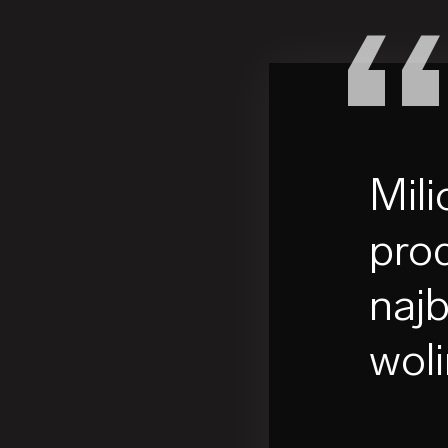
Mili
pro
naj
woli