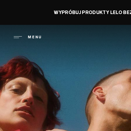
Przejdź
do
JDZIEŃ ORGAZMU: ZAOSZ
treści
MENU