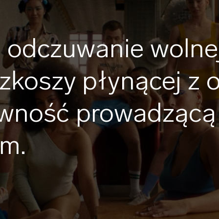
 odczuwanie wolnej
ozkoszy płynącej z 
pewność prowadzącą 
ym.