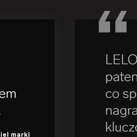
LELO
pate
sem
co sp
.
nagra
kluc
ciel marki