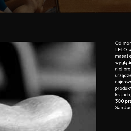
Od mom
LELO w
masaże
wyglądu
niej pr
urządz
najnow
produk
krajach
300 pra
San Jos