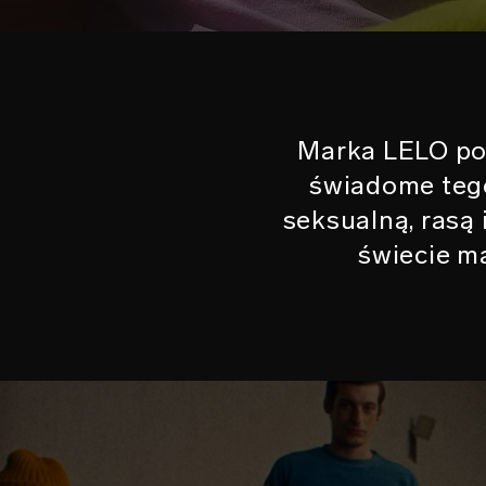
Marka LELO po
świadome tego,
seksualną, rasą 
świecie m