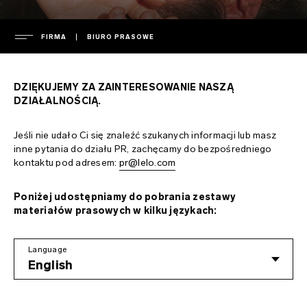
FIRMA
BIURO PRASOWE
FIRMA
DZIĘKUJEMY ZA ZAINTERESOWANIE NASZĄ
kierownictwo spółki
DZIAŁALNOŚCIĄ.
POMOC
biuro prasowe
Jeśli nie udało Ci się znaleźć szukanych informacji lub masz
informacje prasowe
gwarancja
inne pytania do działu PR, zachęcamy do bezpośredniego
kontaktu pod adresem:
pr@lelo.com
FAQ
polityka prywatności
gwarancja rozszerzona
polityka dotycząca plików cookie
dostawa
FAQ – pytania ogólne
Poniżej udostępniamy do pobrania zestawy
materiałów prasowych w kilku językach:
ENVIRONMENTAL LABELS
regulamin
skontaktuj się z działem pomocy
FAQ – pytania dot. kupowania
bezpieczeństwo i ochrona środowiska
pobierz instrukcje
FAQ – pytania dot. produktów
France
Language
Language
English
własność intelektualna
regulatory compliance
Italy
ładowarki i piloty