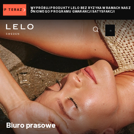
Przejdź
WYPRÓBUJ PRODUKTY LELO BEZ RYZYKA W RAMACH NASZEGO 30-
do
DNIOWEGO PROGRAMU GWARANCJI SATYSFAKCJI
treści
Biuro prasowe