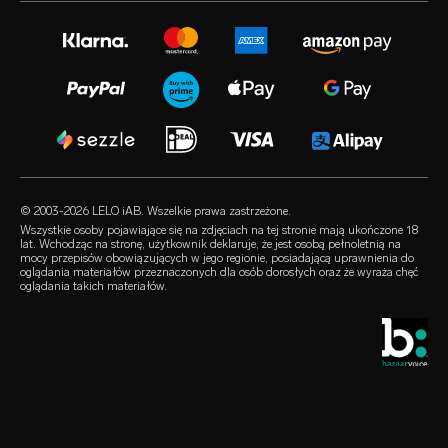
gwarancja rozszerzona
zabawki erotyczne dla kobiet
instagram
kariera
satisfaction guarantee
zabawki erotyczne dla mężczyzn
twitter
polityka prywatności
regulatory compliance
zabawki erotyczne dla par
facebook
polityka dotycząca plików cookie
FAQ – pytania ogólne
zestawy
audio erotica
regulamin
FAQ – pytania dot. kupowania
luksusowe zabawki erotyczne
our sexual health experts
program partnerski
FAQ – pytania dot. produktów
lubrykanty
sprzedawcy
© 2003-2026 LELO iAB. Wszelkie prawa zastrzeżone.
environmental labels
akcesoria erotyczne
Wszystkie osoby pojawiające się na zdjęciach na tej stronie mają ukończone 18
lat. Wchodząc na stronę, użytkownik deklaruje, że jest osobą pełnoletnią na
bądźmy w kontakcie
mocy przepisów obowiązujących w jego regionie, posiadającą uprawnienia do
prezerwatywy
oglądania materiałów przeznaczonych dla osób dorosłych oraz że wyraża chęć
oglądania takich materiałów.
wyszukiwarka sklepów
queerowe produkty
zniżka studencka
LELO Originals