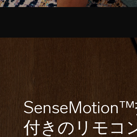
SenseMot
付きのリモコ