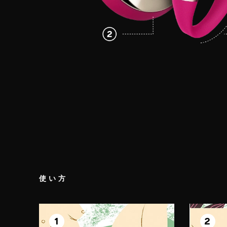
使い方
ステップ 1
ステッ
準備
1
2
体