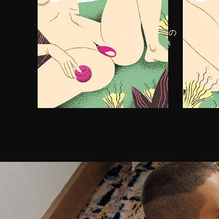
LELOパーソナルローションを
パー
TIANI™ 3に塗った後、小さい方の
に、
アームをヴァギナに挿入し、大き
ょう。
い方をクリトリスに当てます。
用で
じる