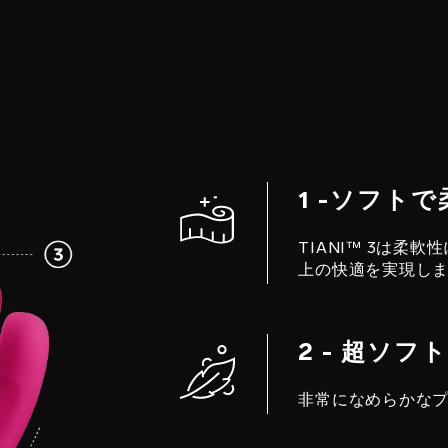
1 -ソフト
TIANI™ 3は
上の快適を実現し
2 - 超ソ
非常になめらかな