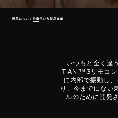
製品について
特徴
使い方
製品詳細
いつもと全く違
TIANI™ 3リ
に内部で振動し、
り、今までにない
ルのために開発さ