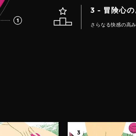
3 - 冒険
さらなる快感の高
プ 2
ステップ 3
感
3
浸る