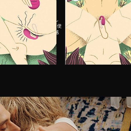
トナーに参加してもらう前
一人でも、パートナーと
まず自分の身体をほぐしまし
も、様々な振動パターン
TIANI™ 3はどの体位でも使
試し、自分に合った設定
きますが、正常位が合うと感
ましょう。
方が多いようです。