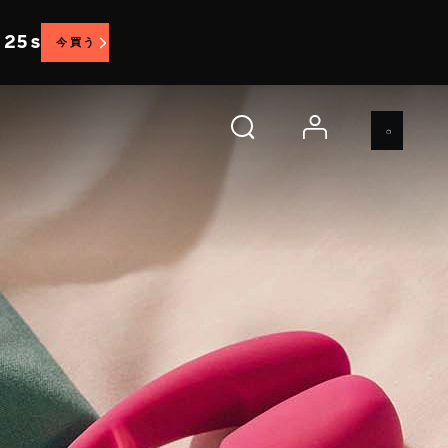
 23 s
今買う
account