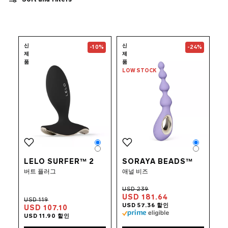
클리 진동기
레빗 진동기
불렛 진동기
리모콘 진동기
여행용 섹스 토이
Go to the
LELO SURFER™ 2
Go to the
page
SORAY
신
신
-10%
-24%
완드 마사지기
제
제
벤와볼
품
품
애널 비즈
LOW STOCK
남성용 섹스 토이
커플용 섹스 토이
신규 섹스 토이
묶음 상품
앱 제어 섹스토이
보충제
Color
Color
수용성 러브젤
Color
Color
LELO SURFER™ 2
SORAYA BEADS™
섹스 액세서리
버트 플러그
애널 비즈
INTIMINA BY LELO
럭셔리 섹스 토이
LELO MAKEUP™
USD 181.64
콘돔
USD 107.10
퀴어 픽