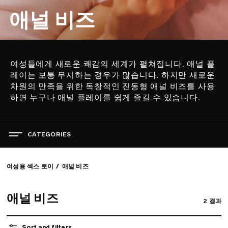
애널 비즈
여성들에게 새로운 쾌감의 세계가 펼쳐집니다. 애널 플
설
레이는 보통 무시하는 경우가 많습니다. 하지만 새로운
명
차원의 만족을 위한 독창적인 진동형 애널 비즈를 사용
하면 누구나 애널 플레이를 쉽게 즐길 수 있습니다.
CATEGORIES
쾌락의 축제
베스트셀러 섹스 토이
여성용 섹스 토이
애널 비즈
여성용 섹스 토이
애널 비즈
2
결과
모든 제품 보기
애널 플러그
지스팟 바이브레이터
Sort and filters