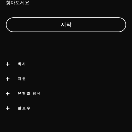
찾아보세요.
회사
LELO 소개
지원
impressum
고객 지원
유형별 탐색
회사 정보
배송
카테고리
팔로우
우수 기업 상
LELO 보증
베스트셀러 섹스 토이
미디어정보
volonté blog
보증 연장
여성용 섹스 토이
LELO 채용