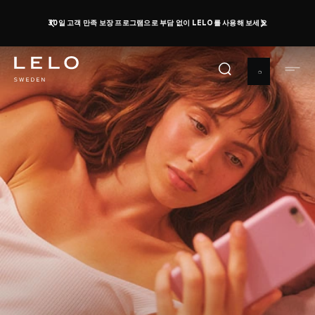
주
30일 고객 만족 보장 프로그램으로 부담 없이 LELO를 사용해 보세요
요
콘
텐
츠
로
건
너
뛰
기