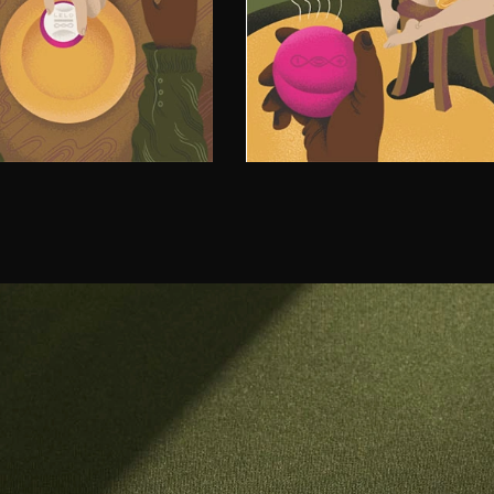
emote to your partner.
the sensations to overwhe
Then enjoy the afterglow.