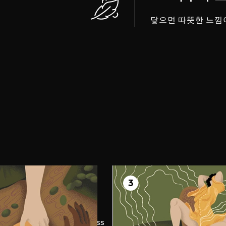
닿으면 따뜻한 느낌
 2
STEP 3
gage
3
Indulge
t on and teasingly bring it
Let them play with differ
r to your pleasure zone. Pass
settings and allow the pas