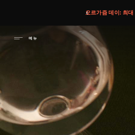
주
요
오르가즘 데이: 최대
콘
텐
츠
메뉴
로
건
너
뛰
기