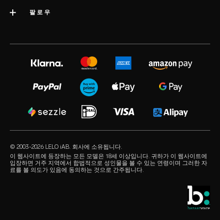
배송
카테고리
팔로우
우수 기업 상
LELO 보증
베스트셀러 섹스 토이
미디어정보
volonté blog
보증 연장
여성용 섹스 토이
LELO 채용
instagram
satisfaction guarantee
남성용 섹스 토이
개인정보 보호 정책
twitter
regulatory compliance
커플용 섹스 토이
쿠키 정책
facebook
일반 FAQ
묶음 상품
사용 약관
audio erotica
쇼핑 FAQ
럭셔리 섹스 토이
제휴 프로그램
our sexual health experts
제품 FAQ
수용성 러브젤
리테일러
© 2003-2026 LELO iAB. 회사에 소유됩니다.
environmental labels
섹스 액세서리
이 웹사이트에 등장하는 모든 모델은 18세 이상입니다. 귀하가 이 웹사이트에
입장하면 거주 지역에서 합법적으로 성인물을 볼 수 있는 연령이며 그러한 자
연락하기
료를 볼 의도가 있음에 동의하는 것으로 간주됩니다.
콘돔
스토어 찾기
퀴어 픽
학생 할인
LELO Originals