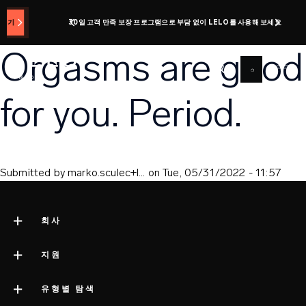
주
30일 고객 만족 보장 프로그램으로 부담 없이 LELO를 사용해 보세요
요
콘
Orgasms are good
텐
츠
로
for you. Period.
건
너
뛰
기
Submitted by
marko.sculec+l…
on
Tue, 05/31/2022 - 11:57
회사
LELO 소개
지원
impressum
고객 지원
유형별 탐색
회사 정보