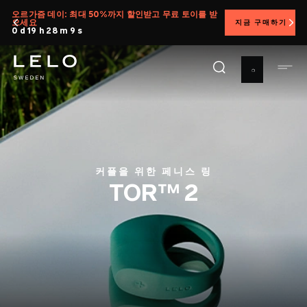
주
오르가즘 데이: 최대 50%까지 할인받고 무료 토이를 받
으세요
지금 구매하기
요
0 d 19 h 28 m 7 s
콘
텐
츠
로
건
너
뛰
기
커플을 위한 페니스 링
TOR™ 2