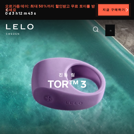
주
오르가즘 데이: 최대 50%까지 할인받고 무료 토이를 받
으세요
지금 구매하기
요
0 d 3 h 12 m 41 s
콘
텐
츠
로
건
너
뛰
기
진동 링
TOR™ 3