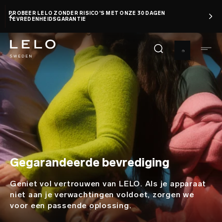
Overslaan
PROBEER LELO ZONDER RISICO'S MET ONZE 30 DAGEN
en
TEVREDENHEIDSGARANTIE
naar
de
inhoud
gaan
Gegarandeerde bevrediging
Geniet vol vertrouwen van LELO. Als je apparaat
niet aan je verwachtingen voldoet, zorgen we
voor een passende oplossing.