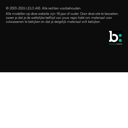
glijmiddelen
retailers
© 2003-2026 LELO iAB. Alle rechten voorbehouden.
environmental labels
seks accessoires
Alle modellen op deze website zijn 18 jaar of ouder. Door deze site te bezoeken,
zweer je dat je de wettelijke leeftijd van jouw regio hebt om materiaal voor
contact
volwassenen te bekijken en dat je dergelijk materiaal wilt bekijken.
condooms
vind een winkel
queer-keuzes
studentenkorting
LELO Originals