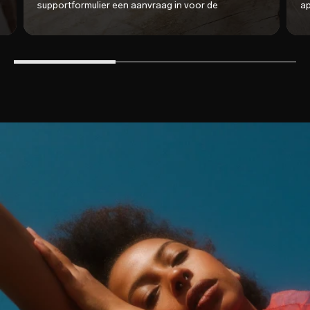
supportformulier een aanvraag in voor de
ap
tevredenheidsgarantie.
me
re
ge
on
ge
st