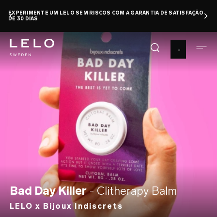
Pular
EXPERIMENTE UM LELO SEM RISCOS COM A GARANTIA DE SATISFAÇÃO
para
DE 30 DIAS
o
conteúdo
principal
Bad Day Killer
- Clitherapy Balm
LELO x Bijoux Indiscrets