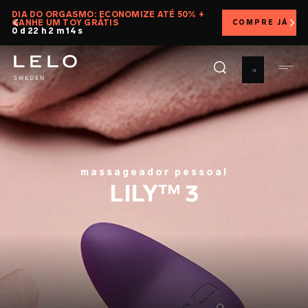
Pular
DIA DO ORGASMO: ECONOMIZE ATÉ 50% +
GANHE UM TOY GRÁTIS
COMPRE JÁ
para
0 d 22 h 2 m 12 s
o
conteúdo
principal
massageador pessoal
LILY™ 3