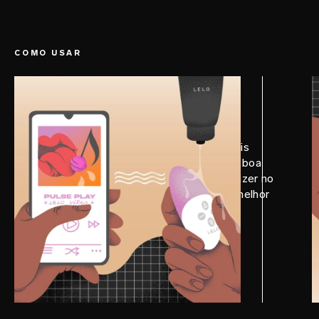
chuveiro.
COMO USAR
PASSO 1
Prepare
Sincronize sua lista de músicas sensuais
favoritas com o SIRI™ 3. Aplique uma boa
quantidade do LELO Personal Moisturizer no
dispositivo e no seu corpo para ter a melhor
experiência possível.