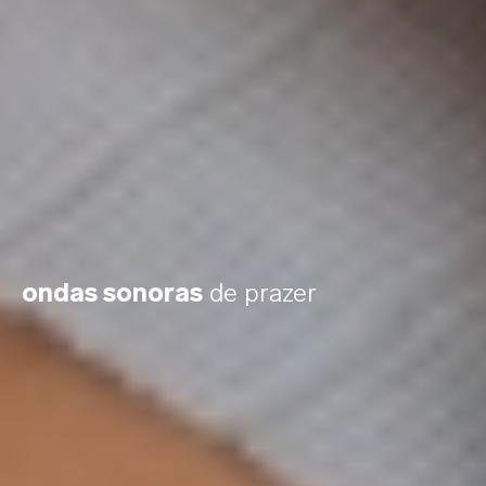
ondas sonoras
de prazer
A tecnologia SoundSense™ usa dois
microfones que fazem reconhecimento
preciso do som e cancelamento de
ruídos, proporcionando estimulação
ativada por som em tempo real. Um