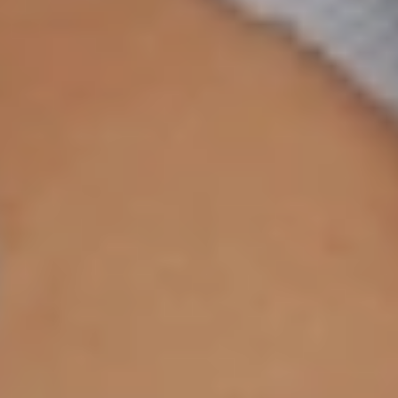
microfone elimina todos os ruídos
indesejáveis e envia o sinal para o
outro, que sincroniza as vibrações com
a melodia desejada.