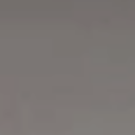
mudanças bruscas de intensidade,
permitindo que você transite
suavemente entre os modos de
vibração. A tecnologia SenSonic™ usa
pulsações sônicas que estimulam uma
área mais ampla da superfície clitoriana
para uma sensação completamente
nova.