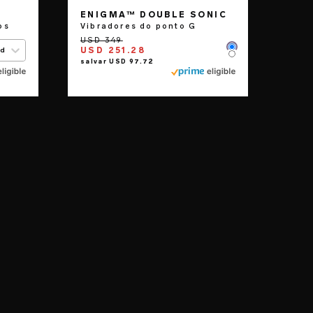
ENIGMA™ DOUBLE SONIC
os
Vibradores do ponto G
USD 251.28
ed
Color
Color