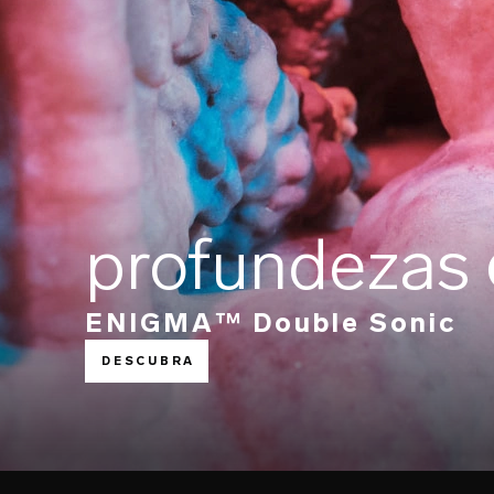
profundezas
ENIGMA™ Double Sonic
DESCUBRA