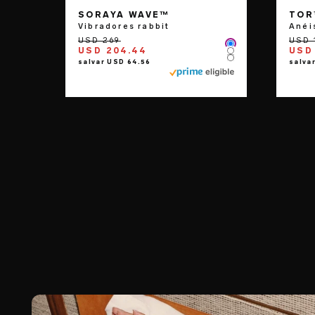
SORAYA WAVE™
TOR
Vibradores rabbit
Anéi
Color
USD 204.44
USD 
Color
Color