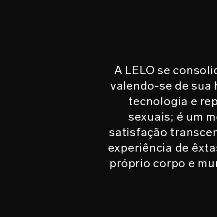
A LELO se consolid
valendo-se de sua 
tecnologia e re
sexuais; é um 
satisfação transce
experiência de êxta
próprio corpo e mu