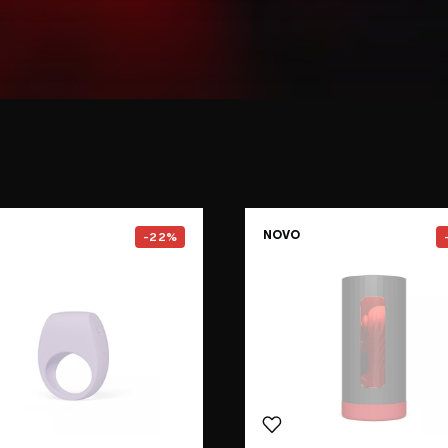
e
Go to the
TOR™ 3
page
Go to the
NOVO
-22%