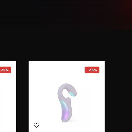
F1S™ V3
page
Go to the
ENIGMA™ Double So
-25%
-28%