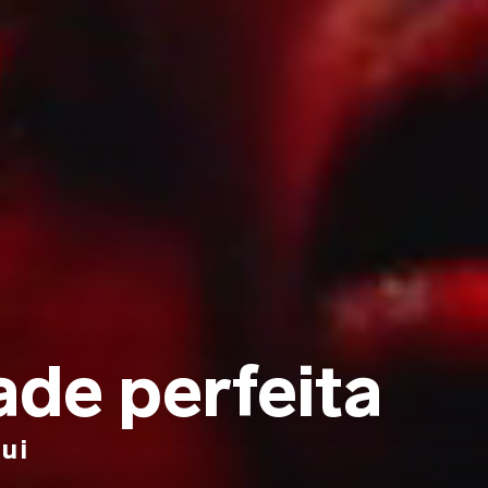
ade perfeita
ui