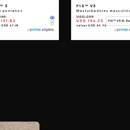
™ 3
F1S™ V3
s penianos
Masturbadores masculin
Color
131.82
USD 194.25
F1S™ V3 XL R
Color
Color