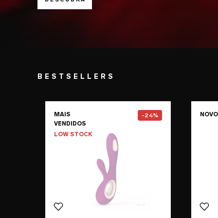
BESTSELLERS
Go to the
SORAYA Wave™
pag
MAIS
NOVO
-24%
VENDIDOS
LOW STOCK