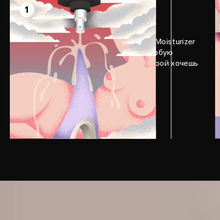
Прелюдия
1
Нанеси лубрикант LELO Personal Moisturizer
на самый кончик LELO DOT™ и любую
внешнюю эрогенную зону, на которой хочешь
сосредоточиться.