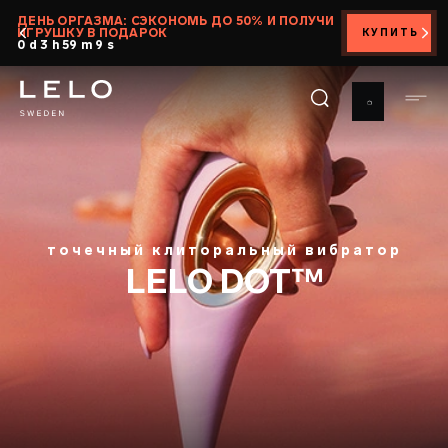
Перейти
ДЕНЬ ОРГАЗМА: СЭКОНОМЬ ДО 50% И ПОЛУЧИ
ИГРУШКУ В ПОДАРОК
КУПИТЬ
к
0 d 3 h 59 m 8 s
основному
содержанию
точечный клиторальный вибратор
LELO DOT™