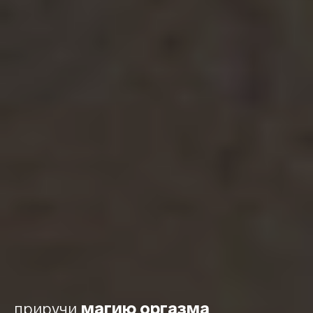
приручи
магию оргазма