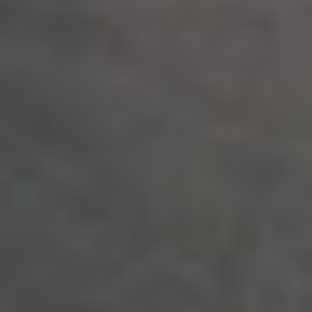
Технология Infinite Loop™ названа
так по имени символа
бесконечности, по траектории
которого движется мягкий и гибкий
кончик вибратора, даря
непревзойденную стимуляцию
высокой точности как в зоне
клитора, так и в других эрогенных
зонах на теле.