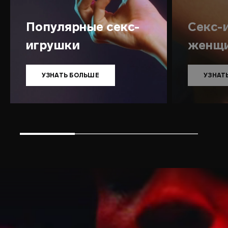
Популярные секс-
Секс-
игрушки
женщ
УЗНАТЬ БОЛЬШЕ
УЗНАТ