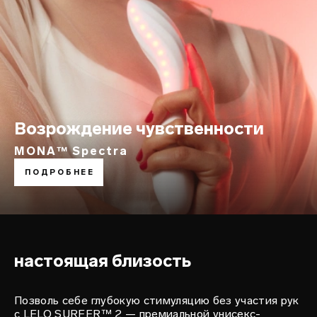
Возрождение чувственности
MONA™ Spectra
мастер глубоких ощущений
ПОДРОБНЕЕ
LELO SURFER™ 2
настоящая близость
Позволь себе глубокую стимуляцию без участия рук
с LELO SURFER™ 2 — премиальной унисекс-