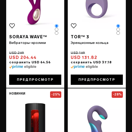
Color
Color
Color
Color
Color
Color
SORAYA WAVE™
TOR™ 3
Вибраторы-кролики
Эрекционные кольца
USD 204.44
USD 131.82
ПРЕДПРОСМОТР
ПРЕДПРОСМОТР
Go to the
F1S™ V3
page
Go to the
ENIGM
НОВИНКИ
-25%
-28%