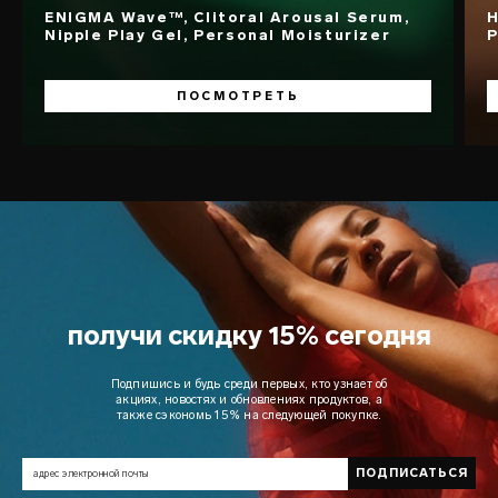
ENIGMA Wave™, Clitoral Arousal Serum,
H
Nipple Play Gel, Personal Moisturizer
P
ПОСМОТРЕТЬ
получи скидку 15% сегодня
Подпишись и будь среди первых, кто узнает об
акциях, новостях и обновлениях продуктов, а
также сэкономь 15% на следующей покупке.