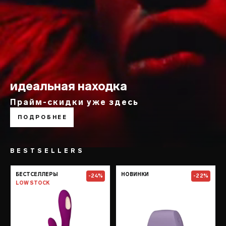
идеальная находка
Прайм-скидки уже здесь
ПОДРОБНЕЕ
BESTSELLERS
Go to the
SORAYA Wave™
page
Go to the
TOR™
БЕСТСЕЛЛЕРЫ
НОВИНКИ
-24%
-22%
LOW STOCK