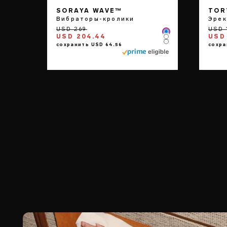
SORAYA WAVE™
TOR
Вибраторы-кролики
Эрек
Color
USD 204.44
USD 
Color
Color