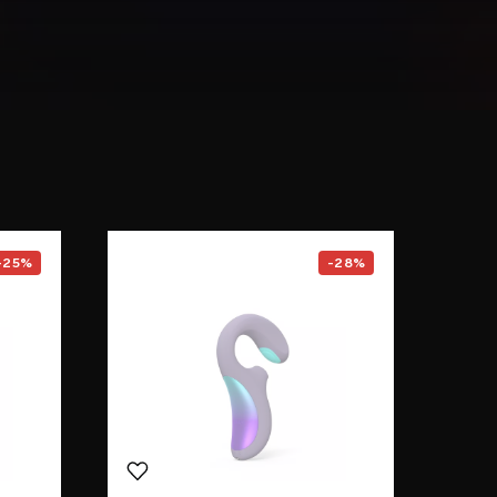
F1S™ V3
page
Go to the
ENIGMA™ Double So
-25%
-28%