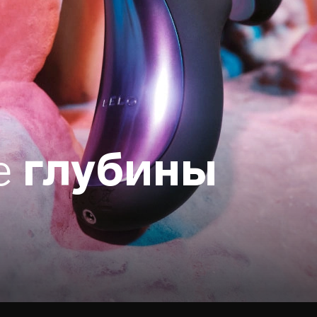
е
глубины