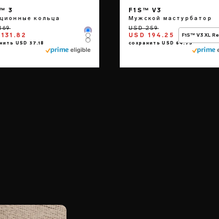
™ 3
F1S™ V3
ционные кольца
Мужской мастурбатор
Color
131.82
USD 194.25
F1S™ V3 XL R
Color
Color