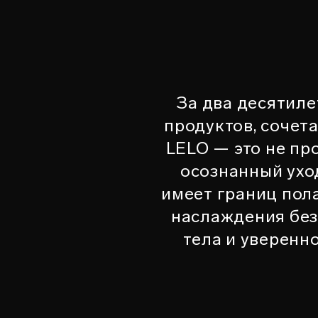
За два десятил
продуктов, сочет
LELO — это не пр
осознанный уход
имеет границ пола
наслаждения без
тела и уверенн