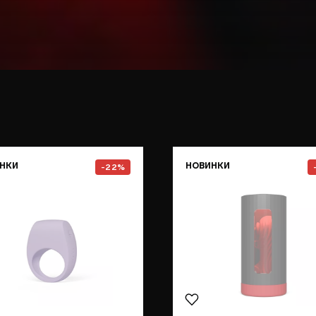
e
Go to the
TOR™ 3
page
Go to the
НКИ
НОВИНКИ
-22%